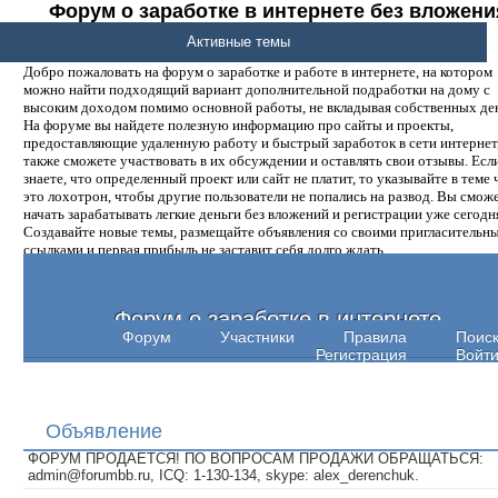
Форум о заработке в интернете без вложени
денег.
Активные темы
Добро пожаловать на форум о заработке и работе в интернете, на котором
можно найти подходящий вариант дополнительной подработки на дому с
высоким доходом помимо основной работы, не вкладывая собственных ден
На форуме вы найдете полезную информацию про сайты и проекты,
предоставляющие удаленную работу и быстрый заработок в сети интернет,
также сможете участвовать в их обсуждении и оставлять свои отзывы. Есл
знаете, что определенный проект или сайт не платит, то указывайте в теме 
это лохотрон, чтобы другие пользователи не попались на развод. Вы смож
начать зарабатывать легкие деньги без вложений и регистрации уже сегодн
Создавайте новые темы, размещайте объявления со своими пригласительн
ссылками и первая прибыль не заставит себя долго ждать.
Форум о заработке в интернете
Форум
Участники
Правила
Поис
Регистрация
Войт
Объявление
ФОРУМ ПРОДАЕТСЯ! ПО ВОПРОСАМ ПРОДАЖИ ОБРАЩАТЬСЯ:
admin@forumbb.ru, ICQ: 1-130-134, skype: alex_derenchuk.