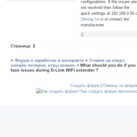
configurations. If the issues are
not resolved then follow the
quick settings at 192.168.0.50 
Dlinkap.local
or contact the
manufacturer.
0
Страница:
1
»
Форум о заработке в интернете
»
Ставки на спорт,
онлайн лотереи, игры казино
»
What should you do if you
face issues during D-Link WiFi extender ?
Создать форум
|
Помощь по фору