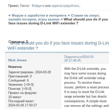
Привет, Гость!
Войдите
или
зарегистрируйтесь
.
»
Форум о заработке в интернете
»
Ставки на спорт,
онлайн лотереи, игры казино
»
What should you do if you
face issues during D-Link WiFi extender ?
Страница:
1
What should you do if you face issues during D-Lin
WiFi extender ?
Поделиться
2024-03-
Nick Jones
28 17:48:45
Новичок
With the D-Link extender, you
Зарегистрирован
: 2024-03-28
may face some issues during
Приглашений:
0
the D-link wifi extender setup
Сообщений:
6
process. To resolve these
Уважение:
[+0/-0]
issues, perform a reset process
Позитив:
[+0/-0]
It is easy to reset the D-Link
Провел на форуме:
range extender but has drastic
10 минут
consequences. A simple reset
Последний визит:
2024-03-28 17:50:27
can remove all the settings and