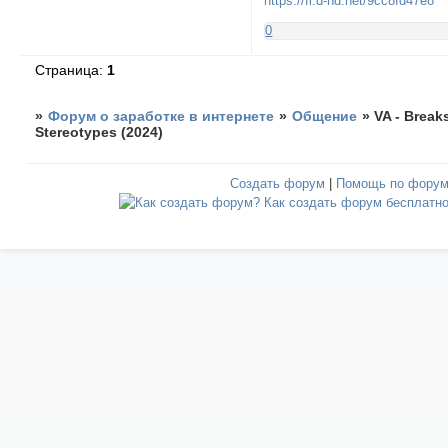
https://fi.d-nd.net/9cc8fd47e8
0
Страница:
1
»
Форум о заработке в интернете
»
Общение
»
VA - Break
Stereotypes (2024)
Создать форум
|
Помощь по фору