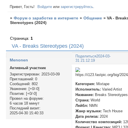
Привет, Гость!
Войдите
или
зарегистрируйтесь
.
»
Форум о заработке в интернете
»
Общение
»
VA - Break
Stereotypes (2024)
Страница:
1
VA - Breaks Stereotypes (2024)
Поделиться
2024-03-
Menonen
31 21:12:19
Активный участник
Зарегистрирован
: 2023-03-09
Приглашений:
0
Категория:
Mixtape
Сообщений:
802
Уважение:
[+0/-0]
Исполнитель:
Varied Artist
Позитив:
[+0/-0]
Название:
Breaks Stereotypes
Провел на форуме:
Страна:
World
6 часов 18 минут
Лейбл:
NMN
Последний визит:
Жанр музыки:
Tech House
2025-04-30 15:40:33
Дата релиза:
2024
Количество композиций:
12
Формат | Качество:
MP3 | 32