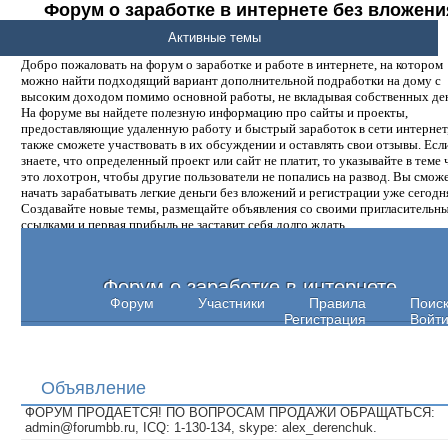
Форум о заработке в интернете без вложени
денег.
Активные темы
Добро пожаловать на форум о заработке и работе в интернете, на котором
можно найти подходящий вариант дополнительной подработки на дому с
высоким доходом помимо основной работы, не вкладывая собственных ден
На форуме вы найдете полезную информацию про сайты и проекты,
предоставляющие удаленную работу и быстрый заработок в сети интернет,
также сможете участвовать в их обсуждении и оставлять свои отзывы. Есл
знаете, что определенный проект или сайт не платит, то указывайте в теме 
это лохотрон, чтобы другие пользователи не попались на развод. Вы смож
начать зарабатывать легкие деньги без вложений и регистрации уже сегодн
Создавайте новые темы, размещайте объявления со своими пригласительн
ссылками и первая прибыль не заставит себя долго ждать.
Форум о заработке в интернете
Форум
Участники
Правила
Поис
Регистрация
Войт
Объявление
ФОРУМ ПРОДАЕТСЯ! ПО ВОПРОСАМ ПРОДАЖИ ОБРАЩАТЬСЯ:
admin@forumbb.ru, ICQ: 1-130-134, skype: alex_derenchuk.