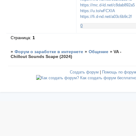
https://mc.d-ld.net/c8dab892a5
https://u.to/wFCXIA
https://fi.d-nd.net/a03c6b9c2f
0
Страница:
1
»
Форум о заработке в интернете
»
Общение
»
VA -
Chillout Sounds Scape (2024)
Создать форум
|
Помощь по фору