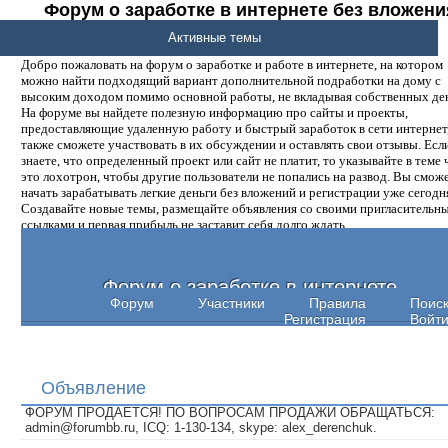
Форум о заработке в интернете без вложени
денег.
Активные темы
Добро пожаловать на форум о заработке и работе в интернете, на котором
можно найти подходящий вариант дополнительной подработки на дому с
высоким доходом помимо основной работы, не вкладывая собственных ден
На форуме вы найдете полезную информацию про сайты и проекты,
предоставляющие удаленную работу и быстрый заработок в сети интернет,
также сможете участвовать в их обсуждении и оставлять свои отзывы. Есл
знаете, что определенный проект или сайт не платит, то указывайте в теме 
это лохотрон, чтобы другие пользователи не попались на развод. Вы смож
начать зарабатывать легкие деньги без вложений и регистрации уже сегодн
Создавайте новые темы, размещайте объявления со своими пригласительн
ссылками и первая прибыль не заставит себя долго ждать.
Форум о заработке в интернете
Форум
Участники
Правила
Поис
Регистрация
Войт
Объявление
ФОРУМ ПРОДАЕТСЯ! ПО ВОПРОСАМ ПРОДАЖИ ОБРАЩАТЬСЯ:
admin@forumbb.ru, ICQ: 1-130-134, skype: alex_derenchuk.