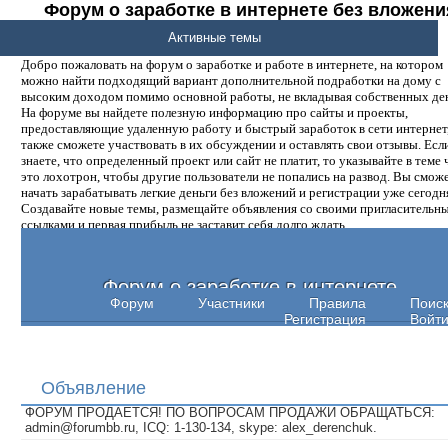
Форум о заработке в интернете без вложени
денег.
Активные темы
Добро пожаловать на форум о заработке и работе в интернете, на котором
можно найти подходящий вариант дополнительной подработки на дому с
высоким доходом помимо основной работы, не вкладывая собственных ден
На форуме вы найдете полезную информацию про сайты и проекты,
предоставляющие удаленную работу и быстрый заработок в сети интернет,
также сможете участвовать в их обсуждении и оставлять свои отзывы. Есл
знаете, что определенный проект или сайт не платит, то указывайте в теме 
это лохотрон, чтобы другие пользователи не попались на развод. Вы смож
начать зарабатывать легкие деньги без вложений и регистрации уже сегодн
Создавайте новые темы, размещайте объявления со своими пригласительн
ссылками и первая прибыль не заставит себя долго ждать.
Форум о заработке в интернете
Форум
Участники
Правила
Поис
Регистрация
Войт
Объявление
ФОРУМ ПРОДАЕТСЯ! ПО ВОПРОСАМ ПРОДАЖИ ОБРАЩАТЬСЯ:
admin@forumbb.ru, ICQ: 1-130-134, skype: alex_derenchuk.