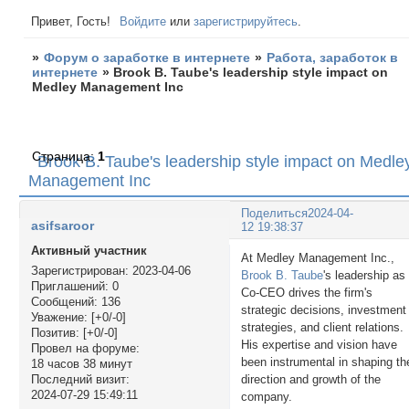
Привет, Гость!
Войдите
или
зарегистрируйтесь
.
»
Форум о заработке в интернете
»
Работа, заработок в
интернете
»
Brook B. Taube's leadership style impact on
Medley Management Inc
Страница:
1
Brook B. Taube's leadership style impact on Medle
Management Inc
Поделиться
2024-04-
asifsaroor
12 19:38:37
Активный участник
At Medley Management Inc.,
Зарегистрирован
: 2023-04-06
Brook B. Taube
's leadership as
Приглашений:
0
Co-CEO drives the firm's
Сообщений:
136
strategic decisions, investment
Уважение:
[+0/-0]
strategies, and client relations.
Позитив:
[+0/-0]
His expertise and vision have
Провел на форуме:
been instrumental in shaping th
18 часов 38 минут
direction and growth of the
Последний визит:
2024-07-29 15:49:11
company.