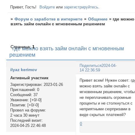
Привет, Гость!
Войдите
или
зарегистрируйтесь
.
»
Форум о заработке в интернете
»
Общение
»
где можно
взять займ онлайн с мгновенным решением
Страница:
1
где можно взять займ онлайн с мгновенным
решением
Поделиться
2024-04-
ilyaz kerimov
14 22:36:59
Активный участник
Привет всем! Нужен совет: гд
Зарегистрирован
: 2023-01-26
можно взять займ онлайн с
Приглашений:
0
мгновенным решением, чтобы
Сообщений:
37
не переплачивать огромные
Уважение:
[+0/-0]
проценты и не столкнуться с
Позитив:
[+0/-0]
неприятными сюрпризами в
Провел на форуме:
виде скрытых платежей?
2 часа 30 минут
Последний визит:
0
2024-04-25 22:46:48