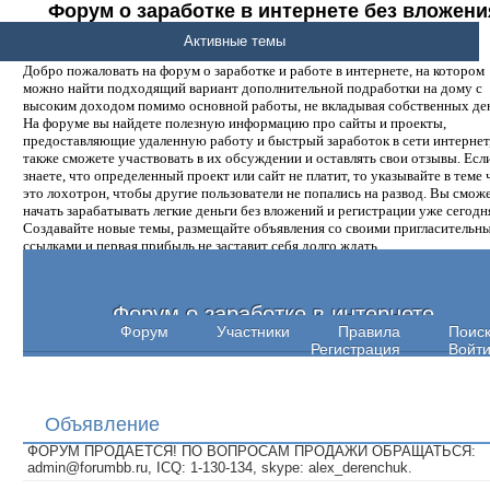
Форум о заработке в интернете без вложени
денег.
Активные темы
Добро пожаловать на форум о заработке и работе в интернете, на котором
можно найти подходящий вариант дополнительной подработки на дому с
высоким доходом помимо основной работы, не вкладывая собственных ден
На форуме вы найдете полезную информацию про сайты и проекты,
предоставляющие удаленную работу и быстрый заработок в сети интернет,
также сможете участвовать в их обсуждении и оставлять свои отзывы. Есл
знаете, что определенный проект или сайт не платит, то указывайте в теме 
это лохотрон, чтобы другие пользователи не попались на развод. Вы смож
начать зарабатывать легкие деньги без вложений и регистрации уже сегодн
Создавайте новые темы, размещайте объявления со своими пригласительн
ссылками и первая прибыль не заставит себя долго ждать.
Форум о заработке в интернете
Форум
Участники
Правила
Поис
Регистрация
Войт
Объявление
ФОРУМ ПРОДАЕТСЯ! ПО ВОПРОСАМ ПРОДАЖИ ОБРАЩАТЬСЯ:
admin@forumbb.ru, ICQ: 1-130-134, skype: alex_derenchuk.