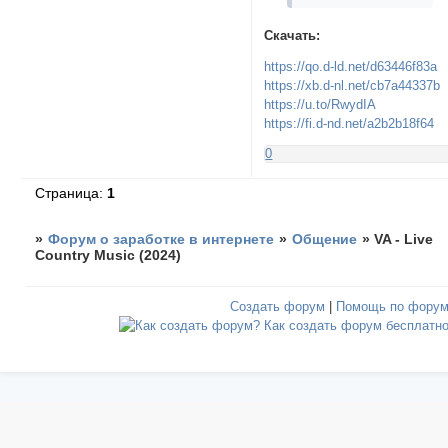
Скачать:
https://qo.d-ld.net/d63446f83a
https://xb.d-nl.net/cb7a44337b
https://u.to/RwydIA
https://fi.d-nd.net/a2b2b18f64
0
Страница:
1
»
Форум о заработке в интернете
»
Общение
»
VA - Live
Country Music (2024)
Создать форум
|
Помощь по фору