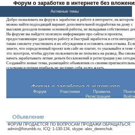
Форум о заработке в интернете без вложени
денег.
Активные темы
Добро пожаловать на форум о заработке и работе в интернете, на котором
можно найти подходящий вариант дополнительной подработки на дому с
высоким доходом помимо основной работы, не вкладывая собственных ден
На форуме вы найдете полезную информацию про сайты и проекты,
предоставляющие удаленную работу и быстрый заработок в сети интернет,
также сможете участвовать в их обсуждении и оставлять свои отзывы. Есл
знаете, что определенный проект или сайт не платит, то указывайте в теме 
это лохотрон, чтобы другие пользователи не попались на развод. Вы смож
начать зарабатывать легкие деньги без вложений и регистрации уже сегодн
Создавайте новые темы, размещайте объявления со своими пригласительн
ссылками и первая прибыль не заставит себя долго ждать.
Форум о заработке в интернете
Форум
Участники
Правила
Поис
Регистрация
Войт
Объявление
ФОРУМ ПРОДАЕТСЯ! ПО ВОПРОСАМ ПРОДАЖИ ОБРАЩАТЬСЯ:
admin@forumbb.ru, ICQ: 1-130-134, skype: alex_derenchuk.