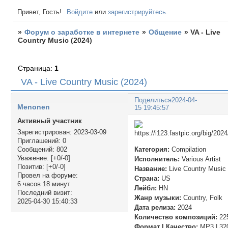
Привет, Гость!
Войдите
или
зарегистрируйтесь
.
»
Форум о заработке в интернете
»
Общение
»
VA - Live
Country Music (2024)
Страница:
1
VA - Live Country Music (2024)
Поделиться
2024-04-
Menonen
15 19:45:57
Активный участник
Зарегистрирован
: 2023-03-09
Приглашений:
0
Категория:
Compilation
Сообщений:
802
Уважение:
[+0/-0]
Исполнитель:
Various Artist
Позитив:
[+0/-0]
Название:
Live Country Music
Провел на форуме:
Страна:
US
6 часов 18 минут
Лейбл:
HN
Последний визит:
Жанр музыки:
Country, Folk
2025-04-30 15:40:33
Дата релиза:
2024
Количество композиций:
22
Формат | Качество:
MP3 | 32