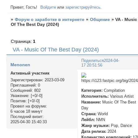
Привет, Гость!
Войдите
или
зарегистрируйтесь
.
»
Форум о заработке в интернете
»
Общение
»
VA - Music
Of The Best Day (2024)
Страница:
1
VA - Music Of The Best Day (2024)
Поделиться
2024-04-
Menonen
17 20:51:56
Активный участник
Зарегистрирован
: 2023-03-09
Приглашений:
0
Категория:
Compilation
Сообщений:
802
Уважение:
[+0/-0]
Исполнитель:
Various Artist
Позитив:
[+0/-0]
Название:
Music Of The Best
Провел на форуме:
Day
6 часов 18 минут
Страна:
World
Последний визит:
Лейбл:
NMN
2025-04-30 15:40:33
Жанр музыки:
Pop, Dance
Дата релиза:
2024
Количество композиций:
17