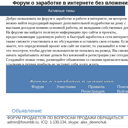
Форум о заработке в интернете без вложени
денег.
Активные темы
Добро пожаловать на форум о заработке и работе в интернете, на котором
можно найти подходящий вариант дополнительной подработки на дому с
высоким доходом помимо основной работы, не вкладывая собственных ден
На форуме вы найдете полезную информацию про сайты и проекты,
предоставляющие удаленную работу и быстрый заработок в сети интернет,
также сможете участвовать в их обсуждении и оставлять свои отзывы. Есл
знаете, что определенный проект или сайт не платит, то указывайте в теме 
это лохотрон, чтобы другие пользователи не попались на развод. Вы смож
начать зарабатывать легкие деньги без вложений и регистрации уже сегодн
Создавайте новые темы, размещайте объявления со своими пригласительн
ссылками и первая прибыль не заставит себя долго ждать.
Форум о заработке в интернете
Форум
Участники
Правила
Поис
Регистрация
Войт
Объявление
ФОРУМ ПРОДАЕТСЯ! ПО ВОПРОСАМ ПРОДАЖИ ОБРАЩАТЬСЯ:
admin@forumbb.ru, ICQ: 1-130-134, skype: alex_derenchuk.