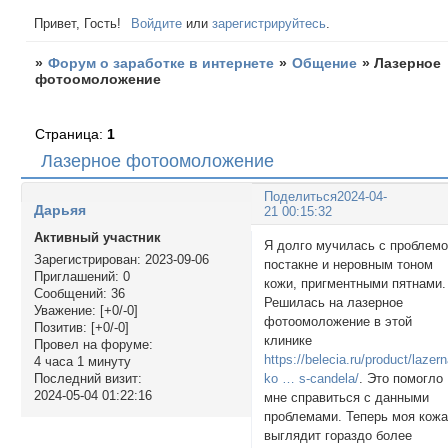
Привет, Гость!
Войдите
или
зарегистрируйтесь
.
»
Форум о заработке в интернете
»
Общение
»
Лазерное
фотоомоложение
Страница:
1
Лазерное фотоомоложение
Поделиться
2024-04-
Дарьяя
21 00:15:32
Активный участник
Я долго мучилась с проблем
Зарегистрирован
: 2023-09-06
постакне и неровным тоном
Приглашений:
0
кожи, пригментными пятнами.
Сообщений:
36
Решилась на лазерное
Уважение:
[+0/-0]
фотоомоложение в этой
Позитив:
[+0/-0]
клинике
Провел на форуме:
https://belecia.ru/product/lazer
4 часа 1 минуту
ko … s-candela/
. Это помогло
Последний визит:
2024-05-04 01:22:16
мне справиться с данными
проблемами. Теперь моя кож
выглядит гораздо более