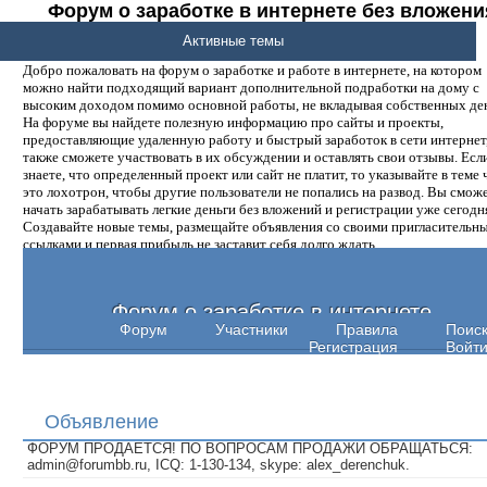
Форум о заработке в интернете без вложени
денег.
Активные темы
Добро пожаловать на форум о заработке и работе в интернете, на котором
можно найти подходящий вариант дополнительной подработки на дому с
высоким доходом помимо основной работы, не вкладывая собственных ден
На форуме вы найдете полезную информацию про сайты и проекты,
предоставляющие удаленную работу и быстрый заработок в сети интернет,
также сможете участвовать в их обсуждении и оставлять свои отзывы. Есл
знаете, что определенный проект или сайт не платит, то указывайте в теме 
это лохотрон, чтобы другие пользователи не попались на развод. Вы смож
начать зарабатывать легкие деньги без вложений и регистрации уже сегодн
Создавайте новые темы, размещайте объявления со своими пригласительн
ссылками и первая прибыль не заставит себя долго ждать.
Форум о заработке в интернете
Форум
Участники
Правила
Поис
Регистрация
Войт
Объявление
ФОРУМ ПРОДАЕТСЯ! ПО ВОПРОСАМ ПРОДАЖИ ОБРАЩАТЬСЯ:
admin@forumbb.ru, ICQ: 1-130-134, skype: alex_derenchuk.