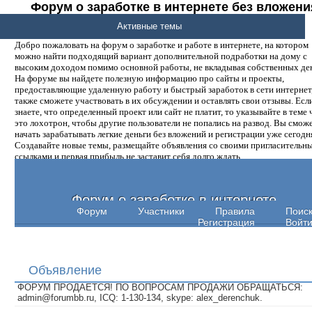
Форум о заработке в интернете без вложени
денег.
Активные темы
Добро пожаловать на форум о заработке и работе в интернете, на котором
можно найти подходящий вариант дополнительной подработки на дому с
высоким доходом помимо основной работы, не вкладывая собственных ден
На форуме вы найдете полезную информацию про сайты и проекты,
предоставляющие удаленную работу и быстрый заработок в сети интернет,
также сможете участвовать в их обсуждении и оставлять свои отзывы. Есл
знаете, что определенный проект или сайт не платит, то указывайте в теме 
это лохотрон, чтобы другие пользователи не попались на развод. Вы смож
начать зарабатывать легкие деньги без вложений и регистрации уже сегодн
Создавайте новые темы, размещайте объявления со своими пригласительн
ссылками и первая прибыль не заставит себя долго ждать.
Форум о заработке в интернете
Форум
Участники
Правила
Поис
Регистрация
Войт
Объявление
ФОРУМ ПРОДАЕТСЯ! ПО ВОПРОСАМ ПРОДАЖИ ОБРАЩАТЬСЯ:
admin@forumbb.ru, ICQ: 1-130-134, skype: alex_derenchuk.