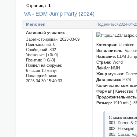
Страница:
1
VA - EDM Jump Party (2024)
Menonen
Поделиться
2024-04-2
Активный участник
Зарегистрирован
: 2023-03-09
Приглашений:
0
Категория:
Unmixed
Сообщений:
802
Исполнитель:
Various
Уважение:
[+0/-0]
Название:
EDM Jump 
Позитив:
[+0/-0]
Страна:
World
Провел на форуме:
Лейбл:
NMN
6 часов 18 минут
Жанр музыки:
Dance,
Последний визит:
Дата релиза:
2024
2025-04-30 15:40:33
Количество композ
Формат | Качество:
M
Продолжительность
Размер:
1910 mb (+3
Список композ
001. Dаrrеn & 
002. Horsеgiirl
003. Саsso, Rа