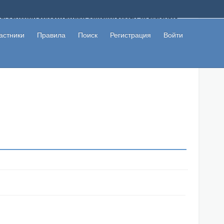
ому с высоким доходом помимо основной работы, не вкладывая
 в сети интернет, а также сможете участвовать в их обсуждении
льзователи не попались на развод. Вы сможете начать зарабатывать
астники
Правила
Поиск
Регистрация
Войти
 первая прибыль не заставит себя долго ждать.