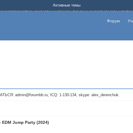
Форум о заработке в интернете без вложения денег.
Активные темы
на котором можно найти подходящий вариант дополнительной подработки на д
про сайты и проекты, предоставляющие удаленную работу и быстрый заработок
т или сайт не платит, то указывайте в теме что это лохотрон, чтобы другие по
Форум
Уч
те новые темы, размещайте объявления со своими пригласительными ссылками и
admin@forumbb.ru, ICQ: 1-130-134, skype: alex_derenchuk.
- EDM Jump Party (2024)