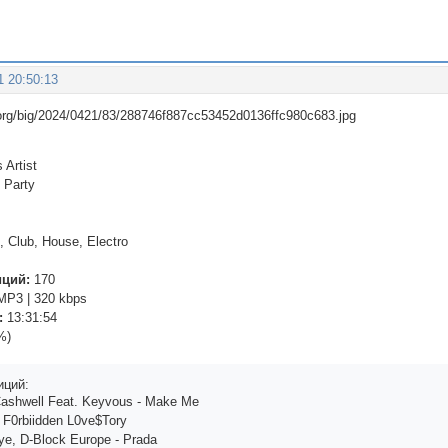
1 20:50:13
 Artist
Party
 Club, House, Electro
иций:
170
P3 | 320 kbps
:
13:31:54
%)
иций:
Саshwеll Fеаt. Kеyvous - Mаkе Mе
 - F0rbiiddеn L0vе$Tory
yе, D-Bloсk Еuropе - Prаdа