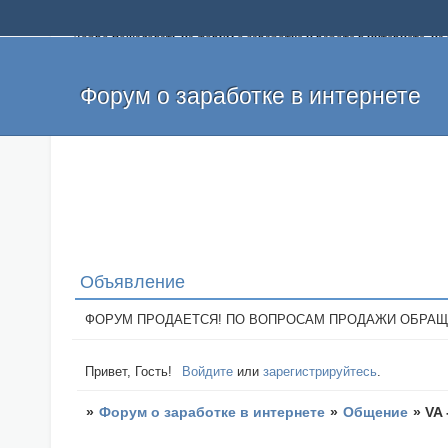
Добро пожаловать на форум о заработке и работе в интернете, 
собственных денег. На форуме вы найдете полезную информацию 
и оставлять свои отзывы. Если вы знаете, что определенный проек
легкие деньги без вложений и регистрации уже сегодня. Создавай
Форум о заработке в интернете
Объявление
ФОРУМ ПРОДАЕТСЯ! ПО ВОПРОСАМ ПРОДАЖИ ОБРАЩАТЬСЯ: 
Привет, Гость!
Войдите
или
зарегистрируйтесь
.
»
Форум о заработке в интернете
»
Общение
»
VA 