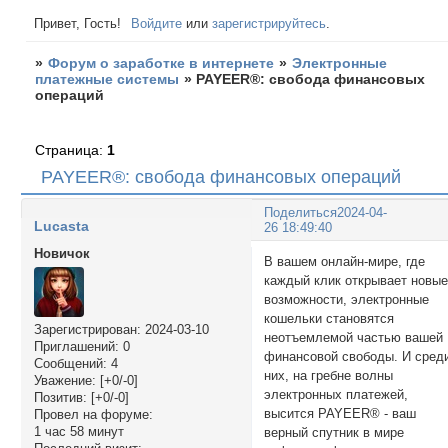
Привет, Гость!
Войдите
или
зарегистрируйтесь
.
»
Форум о заработке в интернете
»
Электронные
платежные системы
»
PAYEER®: свобода финансовых
операций
Страница:
1
PAYEER®: свобода финансовых операций
Поделиться
2024-04-
Lucasta
26 18:49:40
Новичок
В вашем онлайн-мире, где
каждый клик открывает новы
возможности, электронные
кошельки становятся
Зарегистрирован
: 2024-03-10
неотъемлемой частью вашей
Приглашений:
0
финансовой свободы. И сред
Сообщений:
4
них, на гребне волны
Уважение:
[+0/-0]
электронных платежей,
Позитив:
[+0/-0]
высится PAYEER® - ваш
Провел на форуме:
1 час 58 минут
верный спутник в мире