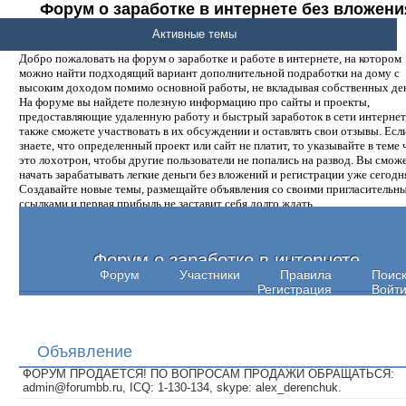
Форум о заработке в интернете без вложени
денег.
Активные темы
Добро пожаловать на форум о заработке и работе в интернете, на котором
можно найти подходящий вариант дополнительной подработки на дому с
высоким доходом помимо основной работы, не вкладывая собственных ден
На форуме вы найдете полезную информацию про сайты и проекты,
предоставляющие удаленную работу и быстрый заработок в сети интернет,
также сможете участвовать в их обсуждении и оставлять свои отзывы. Есл
знаете, что определенный проект или сайт не платит, то указывайте в теме 
это лохотрон, чтобы другие пользователи не попались на развод. Вы смож
начать зарабатывать легкие деньги без вложений и регистрации уже сегодн
Создавайте новые темы, размещайте объявления со своими пригласительн
ссылками и первая прибыль не заставит себя долго ждать.
Форум о заработке в интернете
Форум
Участники
Правила
Поис
Регистрация
Войт
Объявление
ФОРУМ ПРОДАЕТСЯ! ПО ВОПРОСАМ ПРОДАЖИ ОБРАЩАТЬСЯ:
admin@forumbb.ru, ICQ: 1-130-134, skype: alex_derenchuk.