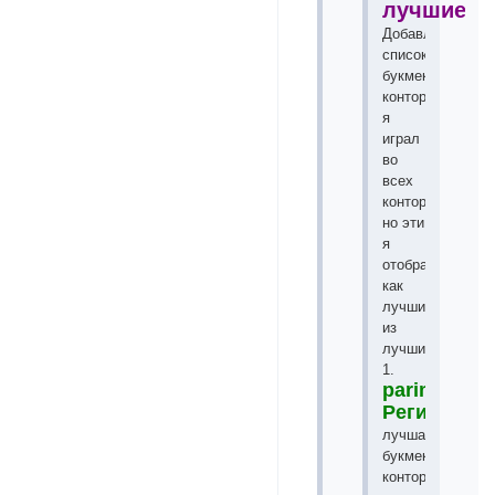
лучшие!!!
Добавлю
список
букмекерских
контор
я
играл
во
всех
конторах
но эти
я
отобрал
как
лучшие
из
лучших!
1.
parimatch.n
Регистрац
лучшая
букмекерская
контора