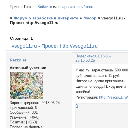
Привет, Гость!
Войдите
или
зарегистрируйтесь
.
»
Форум о заработке в интернете
»
Мусор
»
vsego11.ru -
Проект http://vsego11.ru
Страница:
1
vsego11.ru - Проект http://vsego11.ru
Поделиться
2013-08-
Razzoler
29 15:53:25
Активный участник
У нас ты заработаешь 500 00
руб. вложив всего 11 руб.
Никого не нужно приглашать!
Единая очередь! Вход почти
копейки!
Регистрация:
http://vsego11.ru
Зарегистрирован
: 2013-06-24
0
Приглашений:
0
Сообщений:
301
Уважение:
[+0/-0]
Позитив:
[+0/-0]
Провел на форуме: