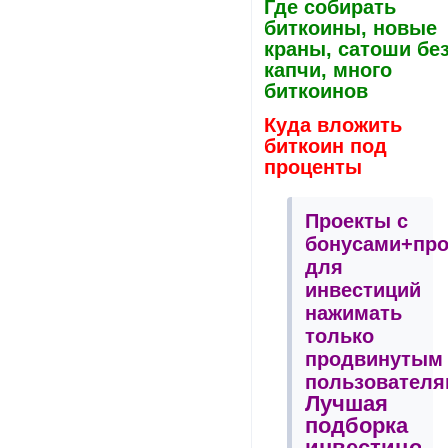
Где собирать
биткоины, новые
краны, сатоши бе
капчи, много
биткоинов
Куда вложить
биткоин под
проценты
Проекты с
бонусами+пр
для
инвестиций
нажимать
только
продвинутым
пользователя
Лучшая
подборка
инвестицон