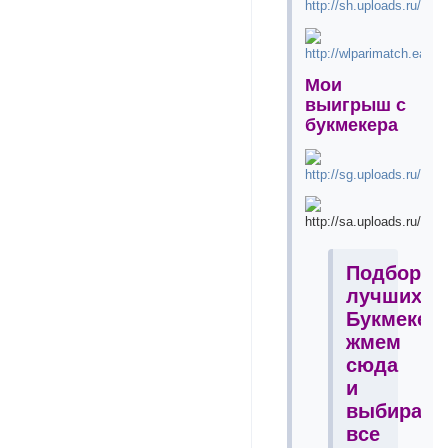
Мои
выигрыш с
букмекера
Подборка
лучших
Букмекер
жмем
сюда
и
выбираем
все