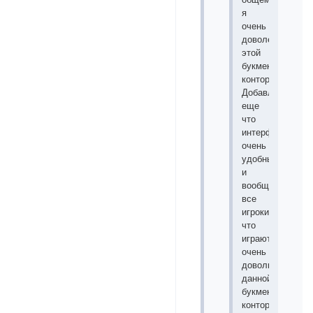
я
очень
доволен
этой
букмекерской
конторой.
Добавлю
еще
что
интерфейс
очень
удобный
и
вообще
все
игроки
что
играют
очень
довольны
данной
букмекерской
конторой.