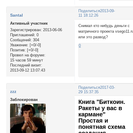
Поделиться
2013-09-
Santal
11 18:12:26
Активный участник
Снимал кто нибудь деньги с
Зарегистрирован
: 2013-06-06
матричного проекта vsego11.r
Приглашений:
0
или это развод?
Сообщений:
304
Уважение:
[+0/-0]
0
Позитив:
[+0/-0]
Провел на форуме:
15 часов 59 минут
Последний визит:
2013-09-12 13:07:43
Поделиться
2017-03-
zzz
29 15:37:35
Заблокирован
Книга "Биткоин.
Ракеты у вас в
кармане"
Простая и
понятная схема
создания