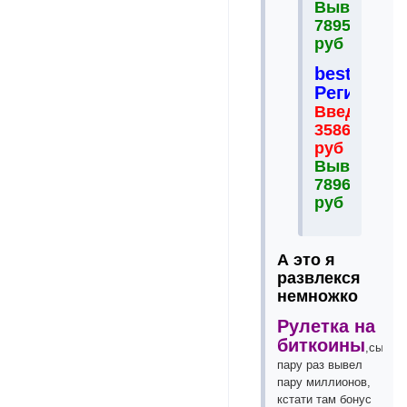
Выведено
78954
руб
bestferma.
Регистрац
Введено
35864
руб
Выведено
78965
руб
А это я
развлекся
немножко
Рулетка на
биткоины
,сыгра
пару раз вывел
пару миллионов,
кстати там бонус