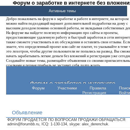
Форум о заработке в интернете без вложени
денег.
Активные темы
Добро пожаловать на форум о заработке и работе в интернете, на котором
можно найти подходящий вариант дополнительной подработки на дому с
высоким доходом помимо основной работы, не вкладывая собственных ден
На форуме вы найдете полезную информацию про сайты и проекты,
предоставляющие удаленную работу и быстрый заработок в сети интернет,
также сможете участвовать в их обсуждении и оставлять свои отзывы. Есл
знаете, что определенный проект или сайт не платит, то указывайте в теме 
это лохотрон, чтобы другие пользователи не попались на развод. Вы смож
начать зарабатывать легкие деньги без вложений и регистрации уже сегодн
Создавайте новые темы, размещайте объявления со своими пригласительн
ссылками и первая прибыль не заставит себя долго ждать.
Форум о заработке в интернете
Форум
Участники
Правила
Поис
Регистрация
Войт
Объявление
ФОРУМ ПРОДАЕТСЯ! ПО ВОПРОСАМ ПРОДАЖИ ОБРАЩАТЬСЯ:
admin@forumbb.ru, ICQ: 1-130-134, skype: alex_derenchuk.