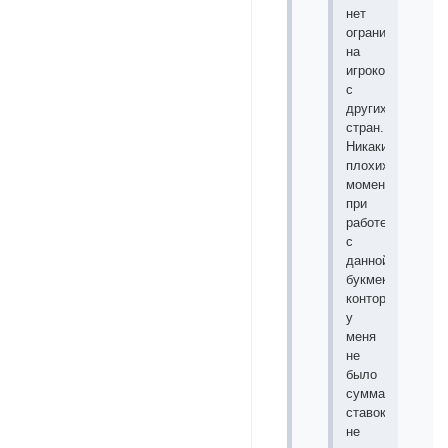
нет
ограничений
на
игроков
с
других
стран.
Никаких
плохих
моментов
при
работе
с
данной
букмекерской
конторой
у
меня
не
было
сумма
ставок
не