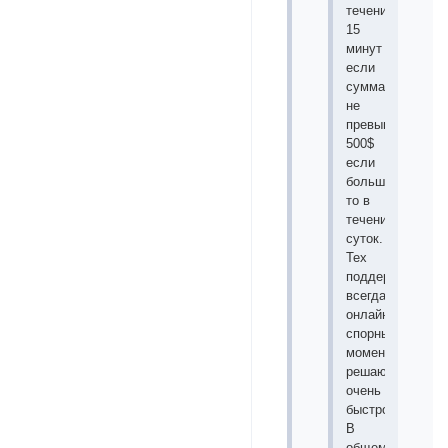
течение
15
минут
если
сумма
не
превышает
500$
если
больше
то в
течении
суток.
Тех
поддержка
всегда
онлайн
спорные
моменты
решаются
очень
быстро.
В
общем