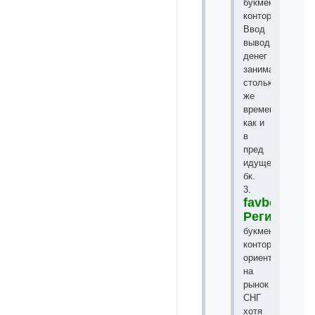
букмекерской
конторе.
Ввод
вывод
денег
занимает
столько
же
времени
как и
в
пред
идущей
бк.
3.
favbet.com
Регистрац
букмекерская
контора
ориентирована
на
рынок
СНГ
хотя