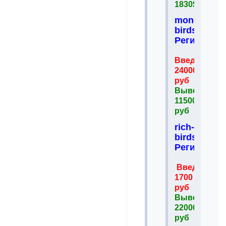
1830$
money-
birds.es
Регистрац
Введено
24000
руб
Вывел
115000
руб
rich-
birds.com
Регистрац
Введено
1700
руб
Вывел
22000
руб