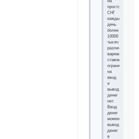
на
просторах
СНГ
каждый
день
более
10000
тысяч
различных
вариантов
ставок,
ограничений
на
ввод
и
вывод
денег
нет.
Ввод
денег
моментальный,
вывод
денег
в