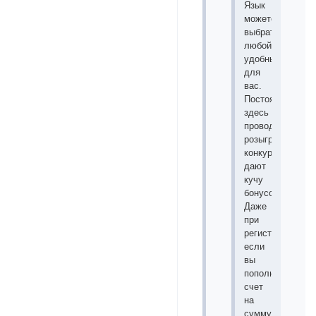
Язык
можете
выбрать
любой
удобный
для
вас.
Постоянно
здесь
проводятся
розыгрыши
конкурсы
дают
кучу
бонусов.
Даже
при
регистрации
если
вы
пополните
счет
на
сумму