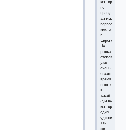
контора
по
праву
занимает
первое
место
в
Европе.
На
рынке
ставок
уже
очень
огромное
время
выигрывать
в
такой
букмекерской
конторе
одно
удовольствие.
Так
же