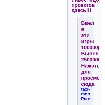
проектов
здесь!!!
Ввел
в
эти
игры
100000р
Вывел
2500000р
Нажать
для
просмот
сюда
taxi-
money.net
Регистрац