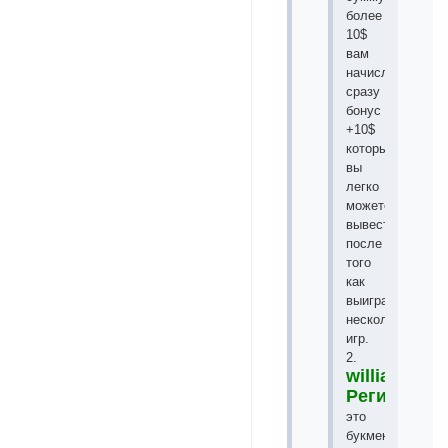
более
10$
вам
начисляют
сразу
бонус
+10$
который
вы
легко
можете
вывести
после
того
как
выиграете
несколько
игр.
2.
williamhill
Регистрац
это
букмекерская