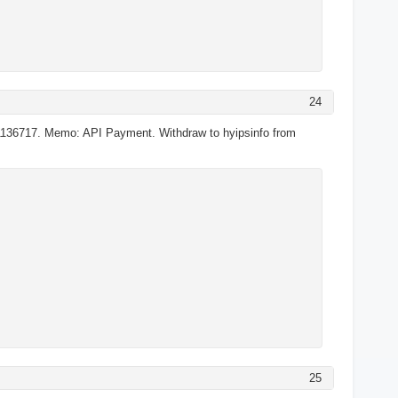
24
136717. Memo: API Payment. Withdraw to hyipsinfo from
25