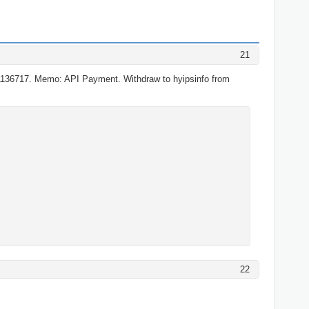
21
136717. Memo: API Payment. Withdraw to hyipsinfo from
22