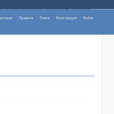
ому с высоким доходом помимо основной работы, не вкладывая
 в сети интернет, а также сможете участвовать в их обсуждении
льзователи не попались на развод. Вы сможете начать зарабатывать
астники
Правила
Поиск
Регистрация
Войти
 первая прибыль не заставит себя долго ждать.