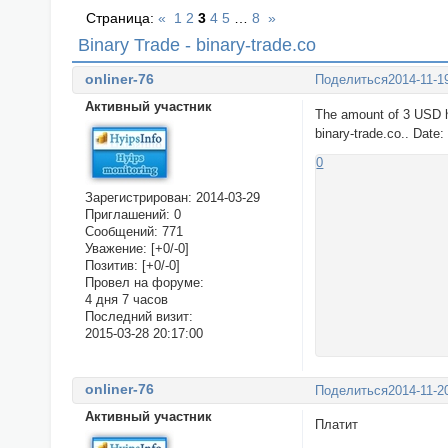
Страница:
«
1
2
3
4
5
…
8
»
Binary Trade - binary-trade.co
onliner-76
Поделиться
2014-11-1
Активный участник
The amount of 3 USD h
binary-trade.co.. Date
0
Зарегистрирован
: 2014-03-29
Приглашений:
0
Сообщений:
771
Уважение:
[+0/-0]
Позитив:
[+0/-0]
Провел на форуме:
4 дня 7 часов
Последний визит:
2015-03-28 20:17:00
onliner-76
Поделиться
2014-11-2
Активный участник
Платит