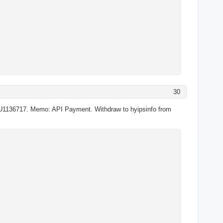
30
U1136717. Memo: API Payment. Withdraw to hyipsinfo from