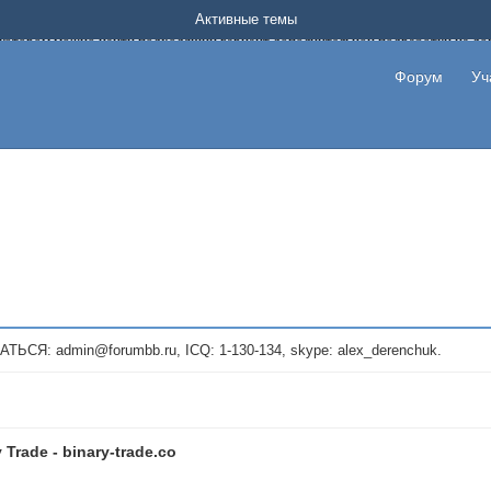
Форум о заработке в интернете без вложения денег.
Активные темы
на котором можно найти подходящий вариант дополнительной подработки на д
про сайты и проекты, предоставляющие удаленную работу и быстрый заработок
т или сайт не платит, то указывайте в теме что это лохотрон, чтобы другие по
Форум
Уч
те новые темы, размещайте объявления со своими пригласительными ссылками и
admin@forumbb.ru, ICQ: 1-130-134, skype: alex_derenchuk.
 Trade - binary-trade.co