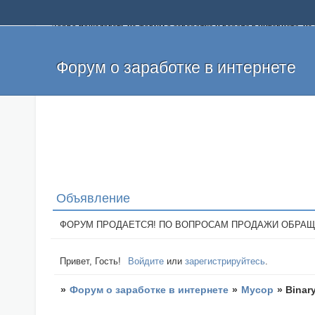
Добро пожаловать на форум о заработке и работе в интернете, 
собственных денег. На форуме вы найдете полезную информацию 
и оставлять свои отзывы. Если вы знаете, что определенный проек
легкие деньги без вложений и регистрации уже сегодня. Создавай
Форум о заработке в интернете
Объявление
ФОРУМ ПРОДАЕТСЯ! ПО ВОПРОСАМ ПРОДАЖИ ОБРАЩАТЬСЯ: 
Привет, Гость!
Войдите
или
зарегистрируйтесь
.
»
Форум о заработке в интернете
»
Мусор
»
Binary