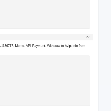
27
U1136717. Memo: API Payment. Withdraw to hyipsinfo from