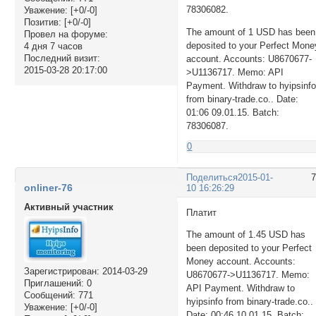
78306082.
Уважение:
[+0/-0]
Позитив:
[+0/-0]
The amount of 1 USD has been
Провел на форуме:
deposited to your Perfect Mone
4 дня 7 часов
Последний визит:
account. Accounts: U8670677-
2015-03-28 20:17:00
>U1136717. Memo: API
Payment. Withdraw to hyipsinf
from binary-trade.co.. Date:
01:06 09.01.15. Batch:
78306087.
0
Поделиться
2015-01-
onliner-76
10 16:26:29
Активный участник
Платит
The amount of 1.45 USD has
been deposited to your Perfect
Money account. Accounts:
Зарегистрирован
: 2014-03-29
U8670677->U1136717. Memo:
Приглашений:
0
API Payment. Withdraw to
Сообщений:
771
hyipsinfo from binary-trade.co..
Уважение:
[+0/-0]
Date: 00:46 10.01.15. Batch: