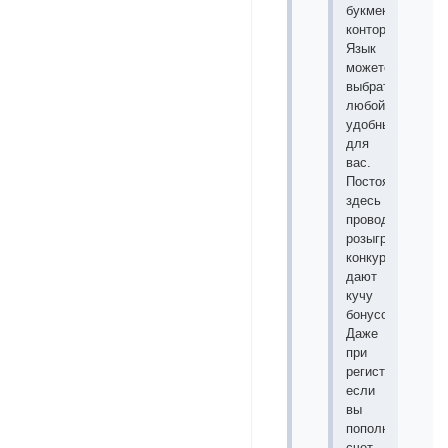
букмекерской
конторой.
Язык
можете
выбрать
любой
удобный
для
вас.
Постоянно
здесь
проводятся
розыгрыши
конкурсы
дают
кучу
бонусов.
Даже
при
регистрации
если
вы
пополните
счет