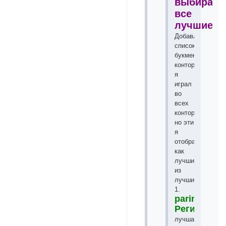
выбираем
все
лучшие!!!
Добавлю
список
букмекерских
контор
я
играл
во
всех
конторах
но эти
я
отобрал
как
лучшие
из
лучших!
1.
parimatch.n
Регистрац
лучшая