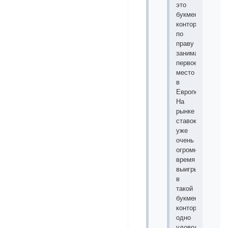
это
букмекерская
контора
по
праву
занимает
первое
место
в
Европе.
На
рынке
ставок
уже
очень
огромное
время
выигрывать
в
такой
букмекерской
конторе
одно
удовольствие.