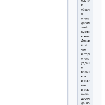
быстро.
В
общем
я
очень
доволен
этой
букмекерской
конторой.
Добавлю
еще
что
интерфейс
очень
удобный
и
вообще
все
игроки
что
играют
очень
довольны
данной