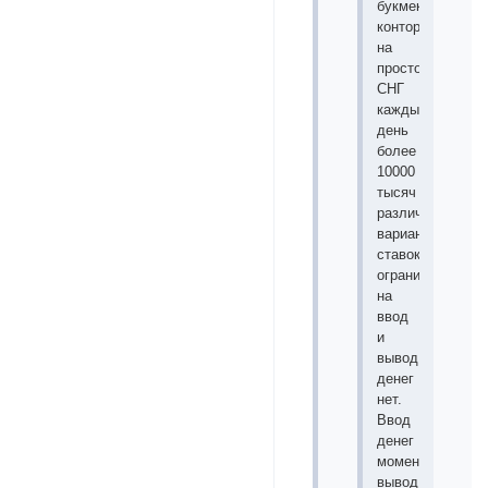
букмекерская
контора
на
просторах
СНГ
каждый
день
более
10000
тысяч
различных
вариантов
ставок,
ограничений
на
ввод
и
вывод
денег
нет.
Ввод
денег
моментальный,
вывод