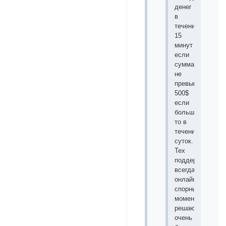
денег
в
течение
15
минут
если
сумма
не
превышает
500$
если
больше
то в
течении
суток.
Тех
поддержка
всегда
онлайн
спорные
моменты
решаются
очень