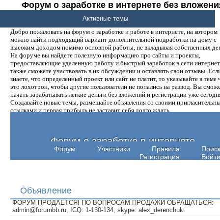
Форум о заработке в интернете без вложени
денег.
Активные темы
Добро пожаловать на форум о заработке и работе в интернете, на котором
можно найти подходящий вариант дополнительной подработки на дому с
высоким доходом помимо основной работы, не вкладывая собственных ден
На форуме вы найдете полезную информацию про сайты и проекты,
предоставляющие удаленную работу и быстрый заработок в сети интернет,
также сможете участвовать в их обсуждении и оставлять свои отзывы. Есл
знаете, что определенный проект или сайт не платит, то указывайте в теме 
это лохотрон, чтобы другие пользователи не попались на развод. Вы смож
начать зарабатывать легкие деньги без вложений и регистрации уже сегодн
Создавайте новые темы, размещайте объявления со своими пригласительн
ссылками и первая прибыль не заставит себя долго ждать.
Форум о заработке в интернете
Форум
Участники
Правила
Поис
Регистрация
Войт
Объявление
ФОРУМ ПРОДАЕТСЯ! ПО ВОПРОСАМ ПРОДАЖИ ОБРАЩАТЬСЯ:
admin@forumbb.ru, ICQ: 1-130-134, skype: alex_derenchuk.