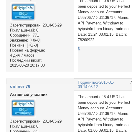
The amount of 0.9 USD has
been deposited to your Perfect
Money account. Accounts:
U8670677->U1136717. Memo:
API Payment. Withdraw to
Зарегистрирован
: 2014-03-29
hyipsinfo from binary-trade.co..
Приглашений:
0
Date: 13:24 08.01.15. Batch:
Сообщений:
771
78260922.
Уважение:
[+0/-0]
Позитив:
[+0/-0]
0
Провел на форуме:
4 дня 7 часов
Последний визит:
2015-03-28 20:17:00
Поделиться
2015-01-
onliner-76
09 14:05:12
Активный участник
The amount of 5.4 USD has
been deposited to your Perfect
Money account. Accounts:
U8670677->U1136717. Memo:
API Payment. Withdraw to
Зарегистрирован
: 2014-03-29
hyipsinfo from binary-trade.co..
Приглашений:
0
Date: 01:06 09.01.15. Batch:
Сообщений:
771