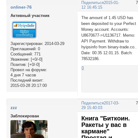
Поделиться
2015-01-
onliner-76
12 16:45:15
Активный участник
The amount of 1.45 USD has
been deposited to your Perfect
Money account. Accounts:
U8670677->U1136717. Memo:
API Payment. Withdraw to
Зарегистрирован
: 2014-03-29
hyipsinfo from binary-trade.co..
Приглашений:
0
Date: 00:35 12.01.15. Batch:
Сообщений:
771
78532186.
Уважение:
[+0/-0]
Позитив:
[+0/-0]
0
Провел на форуме:
4 дня 7 часов
Последний визит:
2015-03-28 20:17:00
Поделиться
2017-03-
zzz
29 15:40:03
Заблокирован
Книга "Биткоин.
Ракеты у вас в
кармане"
Простая и