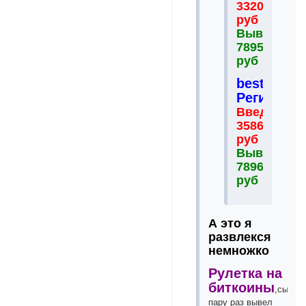
33200
руб
Выведено
78954
руб
bestferma.
Регистрац
Введено
35864
руб
Выведено
78965
руб
А это я
развлекся
немножко
Рулетка на
биткоины
,сыгра
пару раз вывел