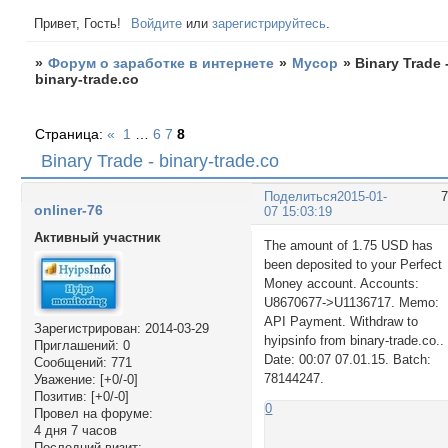
Привет, Гость!
Войдите
или
зарегистрируйтесь
.
»
Форум о заработке в интернете
»
Мусор
»
Binary Trade 
binary-trade.co
Страница:
«
1
…
6
7
8
Binary Trade - binary-trade.co
Поделиться
2015-01-
onliner-76
07 15:03:19
Активный участник
The amount of 1.75 USD has
been deposited to your Perfect
Money account. Accounts:
U8670677->U1136717. Memo:
API Payment. Withdraw to
Зарегистрирован
: 2014-03-29
hyipsinfo from binary-trade.co..
Приглашений:
0
Date: 00:07 07.01.15. Batch:
Сообщений:
771
78144247.
Уважение:
[+0/-0]
Позитив:
[+0/-0]
0
Провел на форуме:
4 дня 7 часов
Последний визит: