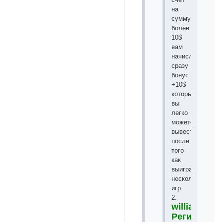
на
сумму
более
10$
вам
начисляют
сразу
бонус
+10$
который
вы
легко
можете
вывести
после
того
как
выиграете
несколько
игр.
2.
williamhill
Регистрац