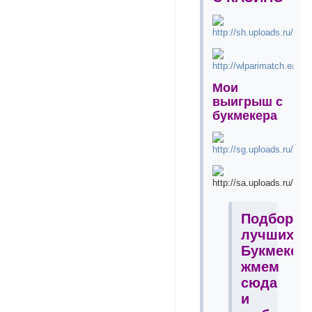
Мои
выигрыш с
букмекера
Подборка
лучших
Букмекер
жмем
сюда
и