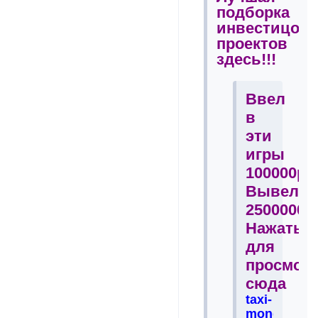
подборка
инвестицон
проектов
здесь!!!
Ввел
в
эти
игры
100000р
Вывел
2500000р
Нажать
для
просмот
сюда
taxi-
money.net