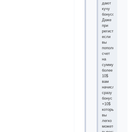
дают
кучу
бонусов.
Даже
при
регистрации
если
вы
пополните
счет
на
сумму
более
10$
вам
начисляют
сразу
бонус
+10$
который
вы
легко
можете
вывести