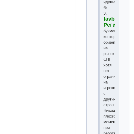
идущей
бк.
3.
favbet.com
Регистрац
букмекерская
контора
ориентирована
на
рынок
СНГ
хотя
нет
ограничений
на
игроков
с
других
стран.
Никаких
плохих
моментов
при
работе