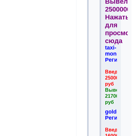
Вывел
2500000р
Нажать
для
просмот
сюда
taxi-
money.net
Регистрац
Введено
25000
руб
Вывел
217000
руб
goldenmine
Регистрац
Введено
16000