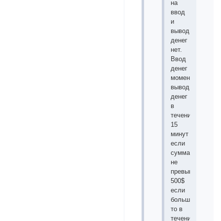
на
ввод
и
вывод
денег
нет.
Ввод
денег
моментальный,
вывод
денег
в
течение
15
минут
если
сумма
не
превышает
500$
если
больше
то в
течении