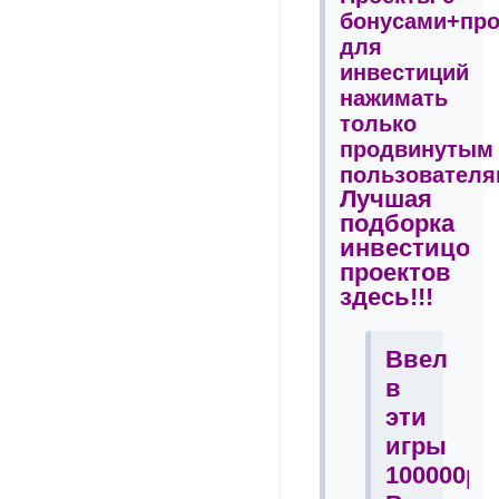
бонусами+пр
для
инвестиций
нажимать
только
продвинутым
пользователя
Лучшая
подборка
инвестицон
проектов
здесь!!!
Ввел
в
эти
игры
100000р