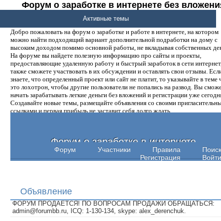
Форум о заработке в интернете без вложени
денег.
Активные темы
Добро пожаловать на форум о заработке и работе в интернете, на котором
можно найти подходящий вариант дополнительной подработки на дому с
высоким доходом помимо основной работы, не вкладывая собственных ден
На форуме вы найдете полезную информацию про сайты и проекты,
предоставляющие удаленную работу и быстрый заработок в сети интернет,
также сможете участвовать в их обсуждении и оставлять свои отзывы. Есл
знаете, что определенный проект или сайт не платит, то указывайте в теме 
это лохотрон, чтобы другие пользователи не попались на развод. Вы смож
начать зарабатывать легкие деньги без вложений и регистрации уже сегодн
Создавайте новые темы, размещайте объявления со своими пригласительн
ссылками и первая прибыль не заставит себя долго ждать.
Форум о заработке в интернете
Форум
Участники
Правила
Поис
Регистрация
Войт
Объявление
ФОРУМ ПРОДАЕТСЯ! ПО ВОПРОСАМ ПРОДАЖИ ОБРАЩАТЬСЯ:
admin@forumbb.ru, ICQ: 1-130-134, skype: alex_derenchuk.