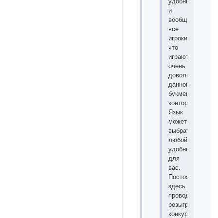
удобный
и
вообще
все
игроки
что
играют
очень
довольны
данной
букмекерской
конторой.
Язык
можете
выбрать
любой
удобный
для
вас.
Постоянно
здесь
проводятся
розыгрыши
конкурсы