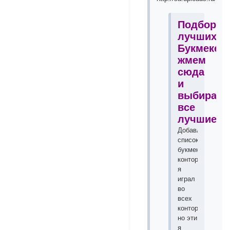
Подборка
лучших
Букмекер
жмем
сюда
и
выбираем
все
лучшие!!!
Добавлю
список
букмекерских
контор
я
играл
во
всех
конторах
но эти
я