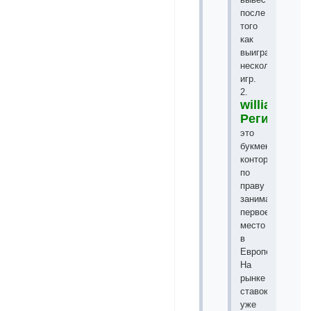
после
того
как
выиграете
несколько
игр.
2.
williamhill
Регистрац
это
букмекерская
контора
по
праву
занимает
первое
место
в
Европе.
На
рынке
ставок
уже