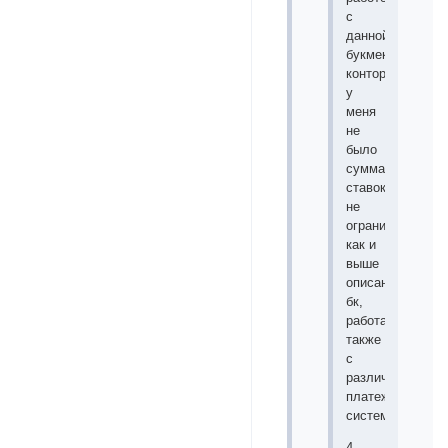
с
данной
букмекерской
конторой
у
меня
не
было
сумма
ставок
не
ограничена
как и
выше
описанных
бк,
работает
также
с
различными
платежными
системами.
4.