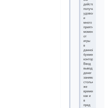
действительно
получите
удовольствие
и
много
приятных
моментов
от
игры
в
данной
букмекерской
конторе.
Ввод
вывод
денег
занимает
столько
же
времени
как и
в
пред