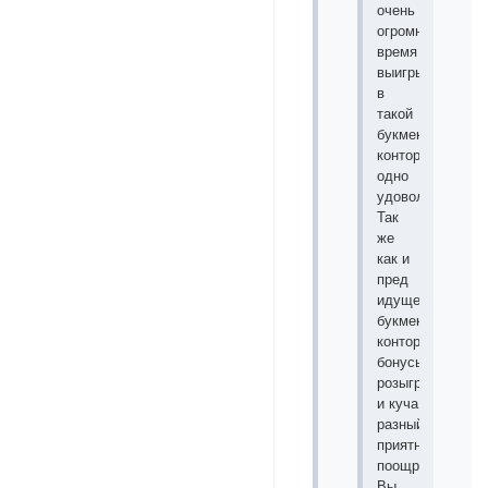
очень
огромное
время
выигрывать
в
такой
букмекерской
конторе
одно
удовольствие.
Так
же
как и
пред
идущей
букмекерской
конторе
бонусы
розыгрыши
и куча
разный
приятных
поощрений.
Вы