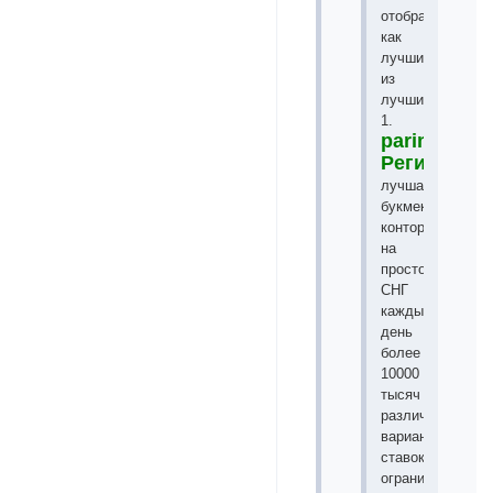
отобрал
как
лучшие
из
лучших!
1.
parimatch.n
Регистрац
лучшая
букмекерская
контора
на
просторах
СНГ
каждый
день
более
10000
тысяч
различных
вариантов
ставок,
ограничений