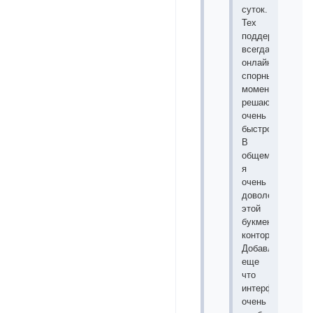
суток.
Тех
поддержка
всегда
онлайн
спорные
моменты
решаются
очень
быстро.
В
общем
я
очень
доволен
этой
букмекерской
конторой.
Добавлю
еще
что
интерфейс
очень