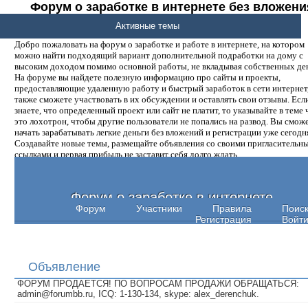
Форум о заработке в интернете без вложени
денег.
Активные темы
Добро пожаловать на форум о заработке и работе в интернете, на котором
можно найти подходящий вариант дополнительной подработки на дому с
высоким доходом помимо основной работы, не вкладывая собственных ден
На форуме вы найдете полезную информацию про сайты и проекты,
предоставляющие удаленную работу и быстрый заработок в сети интернет,
также сможете участвовать в их обсуждении и оставлять свои отзывы. Есл
знаете, что определенный проект или сайт не платит, то указывайте в теме 
это лохотрон, чтобы другие пользователи не попались на развод. Вы смож
начать зарабатывать легкие деньги без вложений и регистрации уже сегодн
Создавайте новые темы, размещайте объявления со своими пригласительн
ссылками и первая прибыль не заставит себя долго ждать.
Форум о заработке в интернете
Форум
Участники
Правила
Поис
Регистрация
Войт
Объявление
ФОРУМ ПРОДАЕТСЯ! ПО ВОПРОСАМ ПРОДАЖИ ОБРАЩАТЬСЯ:
admin@forumbb.ru, ICQ: 1-130-134, skype: alex_derenchuk.