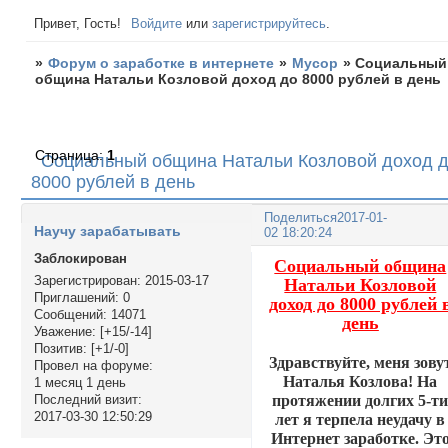
Привет, Гость!
Войдите
или
зарегистрируйтесь
.
»
Форум о заработке в интернете
»
Мусор
»
Социальный
община Натальи Козловой доход до 8000 рублей в день
Страница:
1
Социальный община Натальи Козловой доход 
8000 рублей в день
Поделиться
2017-01-
Научу зарабатывать
02 18:20:24
Заблокирован
Социальный община
Зарегистрирован
: 2015-03-17
Натальи Козловой
Приглашений:
0
доход до 8000 рублей 
Сообщений:
14071
день
Уважение:
[+15/-14]
Позитив:
[+1/-0]
Здравствуйте, меня зову
Провел на форуме:
Наталья Козлова! На
1 месяц 1 день
протяжении долгих 5-т
Последний визит:
2017-03-30 12:50:29
лет я терпела неудачу в
Интернет заработке. Эт