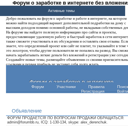
Форум о заработке в интернете без вложени
денег.
Активные темы
Добро пожаловать на форум о заработке и работе в интернете, на котором
можно найти подходящий вариант дополнительной подработки на дому с
высоким доходом помимо основной работы, не вкладывая собственных ден
На форуме вы найдете полезную информацию про сайты и проекты,
предоставляющие удаленную работу и быстрый заработок в сети интернет,
также сможете участвовать в их обсуждении и оставлять свои отзывы. Есл
знаете, что определенный проект или сайт не платит, то указывайте в теме 
это лохотрон, чтобы другие пользователи не попались на развод. Вы смож
начать зарабатывать легкие деньги без вложений и регистрации уже сегодн
Создавайте новые темы, размещайте объявления со своими пригласительн
ссылками и первая прибыль не заставит себя долго ждать.
Форум о заработке в интернете
Форум
Участники
Правила
Поис
Регистрация
Войт
Объявление
ФОРУМ ПРОДАЕТСЯ! ПО ВОПРОСАМ ПРОДАЖИ ОБРАЩАТЬСЯ:
admin@forumbb.ru, ICQ: 1-130-134, skype: alex_derenchuk.