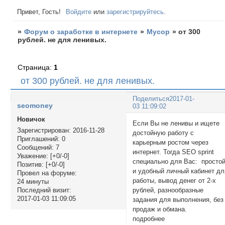
Привет, Гость!
Войдите
или
зарегистрируйтесь
.
»
Форум о заработке в интернете
»
Мусор
»
от 300
рублей. не для ленивых.
Страница:
1
от 300 рублей. не для ленивых.
Поделиться
2017-01-
seomoney
03 11:09:02
Новичок
Если Вы не ленивы и ищете
Зарегистрирован
: 2016-11-28
достойную работу с
Приглашений:
0
карьерным ростом через
Сообщений:
7
интернет. Тогда SEO sprint
Уважение:
[+0/-0]
специально для Вас: просто
Позитив:
[+0/-0]
и удобный личный кабинет дл
Провел на форуме:
работы, вывод денег от 2-х
24 минуты
рублей, разнообразные
Последний визит:
2017-01-03 11:09:05
задания для выполнения, без
продаж и обмана.
подробнее