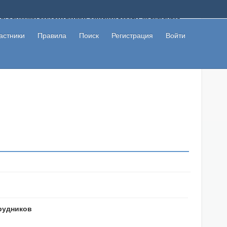
ому с высоким доходом помимо основной работы, не вкладывая
 в сети интернет, а также сможете участвовать в их обсуждении
льзователи не попались на развод. Вы сможете начать зарабатывать
астники
Правила
Поиск
Регистрация
Войти
 первая прибыль не заставит себя долго ждать.
рудников