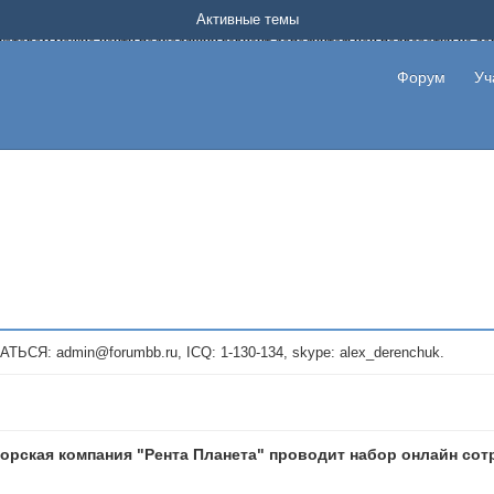
Форум о заработке в интернете без вложения денег.
Активные темы
на котором можно найти подходящий вариант дополнительной подработки на д
про сайты и проекты, предоставляющие удаленную работу и быстрый заработок
т или сайт не платит, то указывайте в теме что это лохотрон, чтобы другие по
Форум
Уч
те новые темы, размещайте объявления со своими пригласительными ссылками и
admin@forumbb.ru, ICQ: 1-130-134, skype: alex_derenchuk.
орская компания "Рента Планета" проводит набор онлайн сот