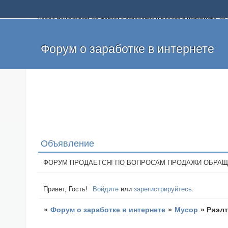
Добро пожаловать на форум о заработке и работе в интернете, 
собственных денег. На форуме вы найдете полезную информацию 
и оставлять свои отзывы. Если вы знаете, что определенный проек
легкие деньги без вложений и регистрации уже сегодня. Создавай
Форум о заработке в интернете
Объявление
ФОРУМ ПРОДАЕТСЯ! ПО ВОПРОСАМ ПРОДАЖИ ОБРАЩАТЬСЯ: 
Привет, Гость!
Войдите
или
зарегистрируйтесь
.
»
Форум о заработке в интернете
»
Мусор
»
Риэлт