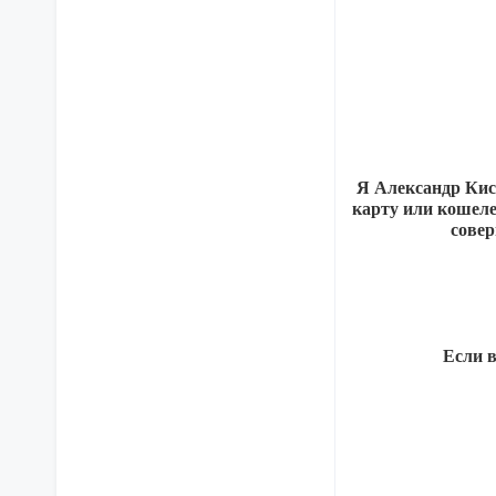
Я Александр Кис
карту или кошелек
совер
Если 