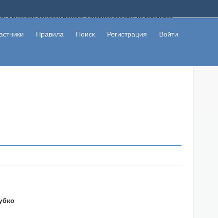
ому с высоким доходом помимо основной работы, не вкладывая
 в сети интернет, а также сможете участвовать в их обсуждении
льзователи не попались на развод. Вы сможете начать зарабатывать
астники
Правила
Поиск
Регистрация
Войти
 первая прибыль не заставит себя долго ждать.
кубко