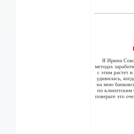
Я Ирина Соко
методах заработк
с этим растет 
удивилась, когд
на мою банковс
по клиентским 
поверьте это оче