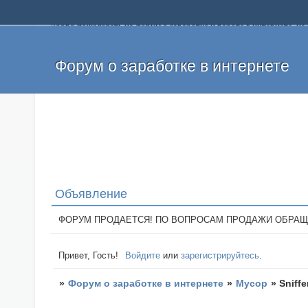
Добро пожаловать на форум о заработке и работе в интернете, 
собственных денег. На форуме вы найдете полезную информацию 
и оставлять свои отзывы. Если вы знаете, что определенный проек
легкие деньги без вложений и регистрации уже сегодня. Создавай
Форум о заработке в интернете
Объявление
ФОРУМ ПРОДАЕТСЯ! ПО ВОПРОСАМ ПРОДАЖИ ОБРАЩАТЬСЯ: 
Привет, Гость!
Войдите
или
зарегистрируйтесь
.
»
Форум о заработке в интернете
»
Мусор
»
Sniff