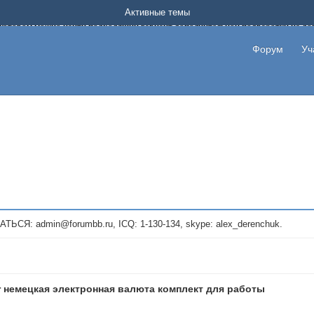
Форум о заработке в интернете без вложения денег.
Активные темы
на котором можно найти подходящий вариант дополнительной подработки на д
про сайты и проекты, предоставляющие удаленную работу и быстрый заработок
т или сайт не платит, то указывайте в теме что это лохотрон, чтобы другие по
Форум
Уч
те новые темы, размещайте объявления со своими пригласительными ссылками и
admin@forumbb.ru, ICQ: 1-130-134, skype: alex_derenchuk.
r немецкая электронная валюта комплект для работы