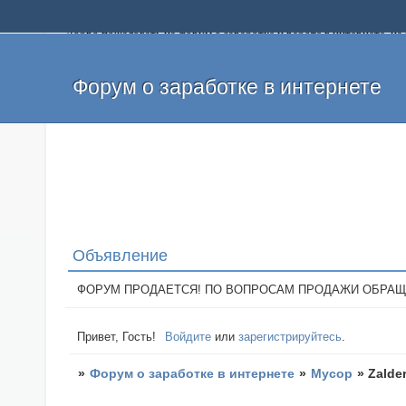
Добро пожаловать на форум о заработке и работе в интернете, 
собственных денег. На форуме вы найдете полезную информацию 
и оставлять свои отзывы. Если вы знаете, что определенный проек
легкие деньги без вложений и регистрации уже сегодня. Создавай
Форум о заработке в интернете
Объявление
ФОРУМ ПРОДАЕТСЯ! ПО ВОПРОСАМ ПРОДАЖИ ОБРАЩАТЬСЯ: 
Привет, Гость!
Войдите
или
зарегистрируйтесь
.
»
Форум о заработке в интернете
»
Мусор
»
Zalde