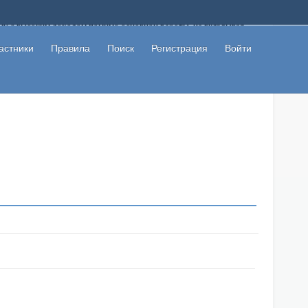
ому с высоким доходом помимо основной работы, не вкладывая
 в сети интернет, а также сможете участвовать в их обсуждении
льзователи не попались на развод. Вы сможете начать зарабатывать
астники
Правила
Поиск
Регистрация
Войти
 первая прибыль не заставит себя долго ждать.