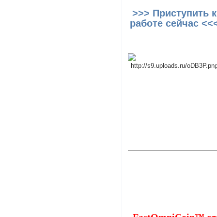
>>> Приступить к
работе сейчас <<
FastOmniCoin™ от