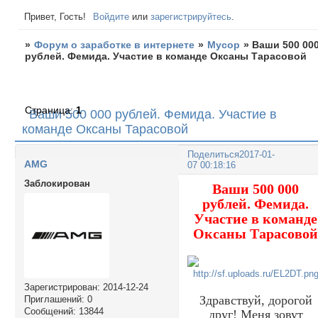
Привет, Гость!
Войдите
или
зарегистрируйтесь
.
»
Форум о заработке в интернете
»
Мусор
»
Ваши 500 00
рублей. Фемида. Участие в команде Оксаны Тарасовой
Страница:
1
Ваши 500 000 рублей. Фемида. Участие в
команде Оксаны Тарасовой
Поделиться
2017-01-
AMG
07 00:18:16
Заблокирован
Ваши 500 000
рублей. Фемида.
Участие в команде
Оксаны Тарасово
Зарегистрирован
: 2014-12-24
Здравствуй, дорогой
Приглашений:
0
Сообщений:
13844
друг! Меня зовут