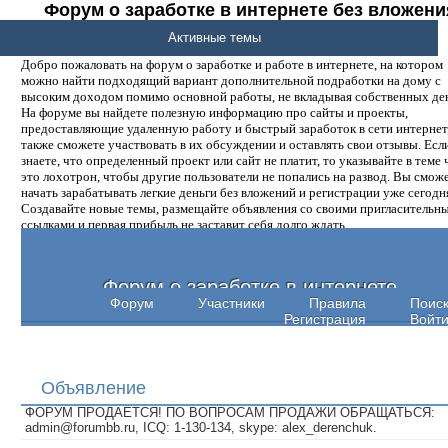
Форум о заработке в интернете без вложени
денег.
Активные темы
Добро пожаловать на форум о заработке и работе в интернете, на котором
можно найти подходящий вариант дополнительной подработки на дому с
высоким доходом помимо основной работы, не вкладывая собственных ден
На форуме вы найдете полезную информацию про сайты и проекты,
предоставляющие удаленную работу и быстрый заработок в сети интернет,
также сможете участвовать в их обсуждении и оставлять свои отзывы. Есл
знаете, что определенный проект или сайт не платит, то указывайте в теме 
это лохотрон, чтобы другие пользователи не попались на развод. Вы смож
начать зарабатывать легкие деньги без вложений и регистрации уже сегодн
Создавайте новые темы, размещайте объявления со своими пригласительн
ссылками и первая прибыль не заставит себя долго ждать.
Форум о заработке в интернете
Форум
Участники
Правила
Поис
Регистрация
Войт
Объявление
ФОРУМ ПРОДАЕТСЯ! ПО ВОПРОСАМ ПРОДАЖИ ОБРАЩАТЬСЯ:
admin@forumbb.ru, ICQ: 1-130-134, skype: alex_derenchuk.