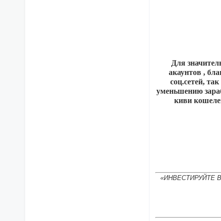
Для значител
акаунтов , бл
соц.сетей, та
уменьшению зараб
киви кошеле
«ИНВЕСТИРУЙТЕ 