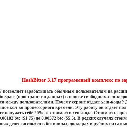
HashBitter 3.17 программный комплекс по з
.17 позволяет зарабатывать обычным пользователям на расш
oin-space (пространство данных) в поиске свободных хеш-кодо
ся между пользователями. Почему сервис отдает хеш-коды? Д
шое кол-во процессорного времени. Эту работу он отдает пол
те получать себе 20% от стоимости хеш-кода. Стоимость одн
.00182 btc ($1.75) до 0.00572 btc ($5.5). В редких случаях стои
ных денег возможен в биткоинах, долларах и рублях на са