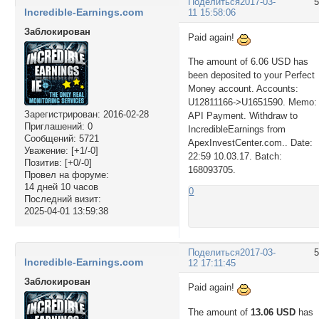
Поделиться
2017-03-
Incredible-Earnings.com
11 15:58:06
Заблокирован
Paid again!
The amount of 6.06 USD has
been deposited to your Perfect
Money account. Accounts:
U12811166->U1651590. Memo:
Зарегистрирован
: 2016-02-28
API Payment. Withdraw to
Приглашений:
0
IncredibleEarnings from
Сообщений:
5721
ApexInvestCenter.com.. Date:
Уважение:
[+1/-0]
22:59 10.03.17. Batch:
Позитив:
[+0/-0]
168093705.
Провел на форуме:
14 дней 10 часов
0
Последний визит:
2025-04-01 13:59:38
Поделиться
2017-03-
Incredible-Earnings.com
12 17:11:45
Заблокирован
Paid again!
The amount of
13.06 USD
has