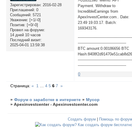
>U1651590. Memo: API
Зарегистрирован
: 2016-02-28
Payment. Withdraw to
Приглашений:
0
IncredibleEarnings from
Сообщений:
5721
ApexInvestCenter.com.. Date:
Уважение:
[+1/-0]
23:49 19.03.17. Batch:
Позитив:
[+0/-0]
169343176.
Провел на форуме:
14 дней 10 часов
---------------------------------------------
Последний визит:
-----------------------------------------
2025-04-01 13:59:38
BTC amount:0.00186656 BTC
Hash:8408f2d91470e51cab8d2
---------------------------------------------
-----------------------------------------
0
Страница:
«
1
…
4
5
6
7
»
»
Форум о заработке в интернете
»
Мусор
»
Apexinvestcenter - Apexinvestcenter.com
Создать форум
|
Помощь по фору