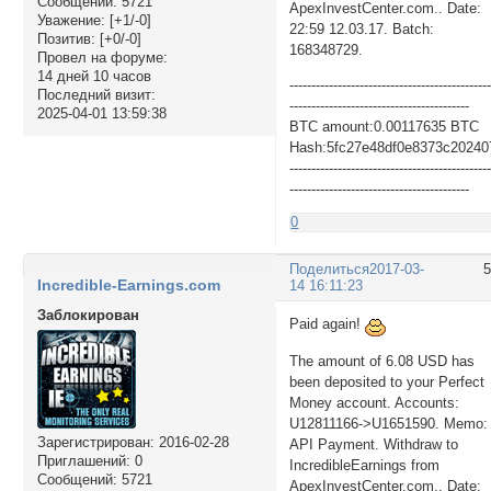
Сообщений:
5721
ApexInvestCenter.com.. Date:
Уважение:
[+1/-0]
22:59 12.03.17. Batch:
Позитив:
[+0/-0]
168348729.
Провел на форуме:
14 дней 10 часов
---------------------------------------------
Последний визит:
-----------------------------------------
2025-04-01 13:59:38
BTC amount:0.00117635 BTC
Hash:5fc27e48df0e8373c2024
---------------------------------------------
-----------------------------------------
0
Поделиться
2017-03-
Incredible-Earnings.com
14 16:11:23
Заблокирован
Paid again!
The amount of 6.08 USD has
been deposited to your Perfect
Money account. Accounts:
U12811166->U1651590. Memo:
Зарегистрирован
: 2016-02-28
API Payment. Withdraw to
Приглашений:
0
IncredibleEarnings from
Сообщений:
5721
ApexInvestCenter.com.. Date: