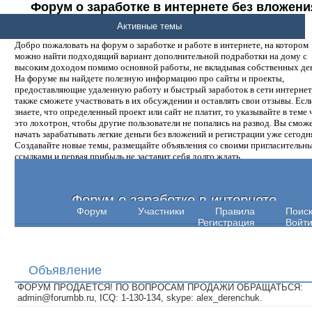
Форум о заработке в интернете без вложени
денег.
Активные темы
Добро пожаловать на форум о заработке и работе в интернете, на котором
можно найти подходящий вариант дополнительной подработки на дому с
высоким доходом помимо основной работы, не вкладывая собственных ден
На форуме вы найдете полезную информацию про сайты и проекты,
предоставляющие удаленную работу и быстрый заработок в сети интернет,
также сможете участвовать в их обсуждении и оставлять свои отзывы. Есл
знаете, что определенный проект или сайт не платит, то указывайте в теме 
это лохотрон, чтобы другие пользователи не попались на развод. Вы смож
начать зарабатывать легкие деньги без вложений и регистрации уже сегодн
Создавайте новые темы, размещайте объявления со своими пригласительн
ссылками и первая прибыль не заставит себя долго ждать.
Форум о заработке в интернете
Форум
Участники
Правила
Поис
Регистрация
Войт
Объявление
ФОРУМ ПРОДАЕТСЯ! ПО ВОПРОСАМ ПРОДАЖИ ОБРАЩАТЬСЯ:
admin@forumbb.ru, ICQ: 1-130-134, skype: alex_derenchuk.