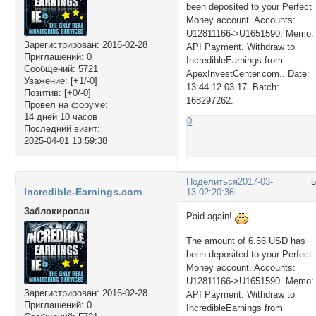
been deposited to your Perfect
Money account. Accounts:
U12811166->U1651590. Memo:
Зарегистрирован
: 2016-02-28
API Payment. Withdraw to
Приглашений:
0
IncredibleEarnings from
Сообщений:
5721
ApexInvestCenter.com.. Date:
Уважение:
[+1/-0]
13:44 12.03.17. Batch:
Позитив:
[+0/-0]
168297262.
Провел на форуме:
14 дней 10 часов
0
Последний визит:
2025-04-01 13:59:38
Поделиться
2017-03-
Incredible-Earnings.com
13 02:20:36
Заблокирован
Paid again!
The amount of 6.56 USD has
been deposited to your Perfect
Money account. Accounts:
U12811166->U1651590. Memo:
Зарегистрирован
: 2016-02-28
API Payment. Withdraw to
Приглашений:
0
IncredibleEarnings from