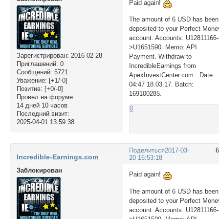
Paid again!
The amount of 6 USD has been
deposited to your Perfect Mone
account. Accounts: U12811166-
>U1651590. Memo: API
Зарегистрирован
: 2016-02-28
Payment. Withdraw to
Приглашений:
0
IncredibleEarnings from
Сообщений:
5721
ApexInvestCenter.com.. Date:
Уважение:
[+1/-0]
04:47 18.03.17. Batch:
Позитив:
[+0/-0]
169100285.
Провел на форуме:
14 дней 10 часов
0
Последний визит:
2025-04-01 13:59:38
Поделиться
2017-03-
Incredible-Earnings.com
20 16:53:18
Заблокирован
Paid again!
The amount of 6 USD has been
deposited to your Perfect Mone
account. Accounts: U12811166-