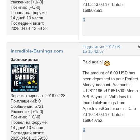
Уважение:
[+1/-0]
23:03 13.03.17. Batch:
Позитив:
[+0/-0]
168502561.
Провел на форуме:
14 дней 10 часов
0
Последний визит:
2025-04-01 13:59:38
Поделиться
2017-03-
Incredible-Earnings.com
15 15:42:37
Заблокирован
Paid again!
The amount of 6.09 USD has
been deposited to your Perfect
Money account. Accounts:
U12811166->U1651590. Memo:
Зарегистрирован
: 2016-02-28
API Payment. Withdraw to
Приглашений:
0
IncredibleEarnings from
Сообщений:
5721
ApexInvestCenter.com.. Date:
Уважение:
[+1/-0]
23:10 14.03.17. Batch:
Позитив:
[+0/-0]
168649752.
Провел на форуме:
14 дней 10 часов
0
Последний визит:
2025-04-01 13:59:38