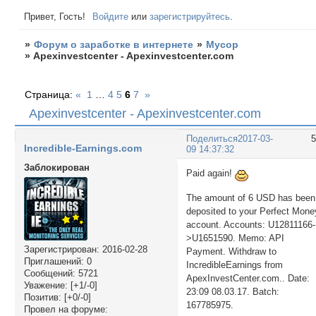
Привет, Гость!
Войдите
или
зарегистрируйтесь
.
»
Форум о заработке в интернете
»
Мусор
»
Apexinvestcenter - Apexinvestcenter.com
Страница:
«
1
…
4
5
6
7
»
Apexinvestcenter - Apexinvestcenter.com
Поделиться
2017-03-
Incredible-Earnings.com
09 14:37:32
Заблокирован
Paid again!
The amount of 6 USD has been
deposited to your Perfect Mone
account. Accounts: U12811166-
>U1651590. Memo: API
Зарегистрирован
: 2016-02-28
Payment. Withdraw to
Приглашений:
0
IncredibleEarnings from
Сообщений:
5721
ApexInvestCenter.com.. Date:
Уважение:
[+1/-0]
23:09 08.03.17. Batch:
Позитив:
[+0/-0]
167785975.
Провел на форуме: