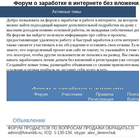
Форум о заработке в интернете без вложени
денег.
Активные темы
Добро пожаловать на форум о заработке и работе в интернете, на котором
можно найти подходящий вариант дополнительной подработки на дому с
высоким доходом помимо основной работы, не вкладывая собственных ден
На форуме вы найдете полезную информацию про сайты и проекты,
предоставляющие удаленную работу и быстрый заработок в сети интернет,
также сможете участвовать в их обсуждении и оставлять свои отзывы. Есл
знаете, что определенный проект или сайт не платит, то указывайте в теме 
это лохотрон, чтобы другие пользователи не попались на развод. Вы смож
начать зарабатывать легкие деньги без вложений и регистрации уже сегодн
Создавайте новые темы, размещайте объявления со своими пригласительн
ссылками и первая прибыль не заставит себя долго ждать.
Форум о заработке в интернете
Форум
Участники
Правила
Поис
Регистрация
Войт
Объявление
ФОРУМ ПРОДАЕТСЯ! ПО ВОПРОСАМ ПРОДАЖИ ОБРАЩАТЬСЯ:
admin@forumbb.ru, ICQ: 1-130-134, skype: alex_derenchuk.