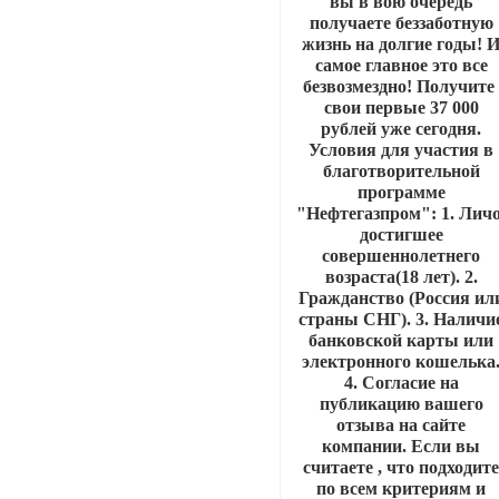
вы в вою очередь
получаете беззаботную
жизнь на долгие годы! 
самое главное это все
безвозмездно! Получит
свои первые 37 000
рублей уже сегодня.
Условия для участия в
благотворительной
программе
"Нефтегазпром": 1. Личо
достигшее
совершеннолетнего
возраста(18 лет). 2.
Гражданство (Россия ил
страны СНГ). 3. Наличи
банковской карты или
электронного кошелька
4. Согласие на
публикацию вашего
отзыва на сайте
компании. Если вы
считаете , что подходит
по всем критериям и