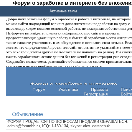
Форум о заработке в интернете без вложени
денег.
Активные темы
Добро пожаловать на форум о заработке и работе в интернете, на котором
можно найти подходящий вариант дополнительной подработки на дому с
высоким доходом помимо основной работы, не вкладывая собственных ден
На форуме вы найдете полезную информацию про сайты и проекты,
предоставляющие удаленную работу и быстрый заработок в сети интернет,
также сможете участвовать в их обсуждении и оставлять свои отзывы. Есл
знаете, что определенный проект или сайт не платит, то указывайте в теме 
это лохотрон, чтобы другие пользователи не попались на развод. Вы смож
начать зарабатывать легкие деньги без вложений и регистрации уже сегодн
Создавайте новые темы, размещайте объявления со своими пригласительн
ссылками и первая прибыль не заставит себя долго ждать.
Форум о заработке в интернете
Форум
Участники
Правила
Поис
Регистрация
Войт
Объявление
ФОРУМ ПРОДАЕТСЯ! ПО ВОПРОСАМ ПРОДАЖИ ОБРАЩАТЬСЯ:
admin@forumbb.ru, ICQ: 1-130-134, skype: alex_derenchuk.