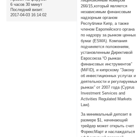
лицензионным номером
6 часов 30 минут
266/15,который является
Последний визит:
независимым финансовым
2017-04-03 16:14:02
надзорным органом
Республики Кипр, а также
членом Европейского органа
по надзору за рынком ценных
бумаг (ESMA). Компания
подчиняется положениям,
установленным Директивой
Евросоюза “О рынках
финансовых инструментов”
(MiFID), и кипрскому “Закону
об инвестиционных услугах и
деятельности и регулируемы
рынках” от 2007 года (Cyprus
Investment Services and
Activities Regulated Markets
Law).
За минимальный депозит в
размере $1, начинающий
трейдер может открыть счет
ФорексМарт и наслаждаться