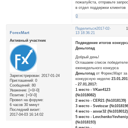
пожалуйста, отправьте запро
в отдел поддержки клиентов
0
Поделиться
2017-02-
ForexMart
13 18:36:21
Активный участник
Подведение итогов конкурс
Деньгопад
Добрый день!
Оглашаем список победителе
еженедельного конкурса
Деньгопад
от ФорексМарт за
Зарегистрирован
: 2017-01-24
конкурсную неделю
23.01.20
Приглашений:
0
- 27.01.2017:
Сообщений:
80
1 место - VKan4123
Уважение:
[+0/-0]
Позитив:
[+0/-0]
(№1018082)
Провел на форуме:
2 место - CER21 (№1018139)
6 часов 30 минут
3 место - Svetozar (№1018198
Последний визит:
4 место - asvar32 (№1018012)
2017-04-03 16:14:02
5 место - LevchenkoYevheni
(№1018193)
6 место -