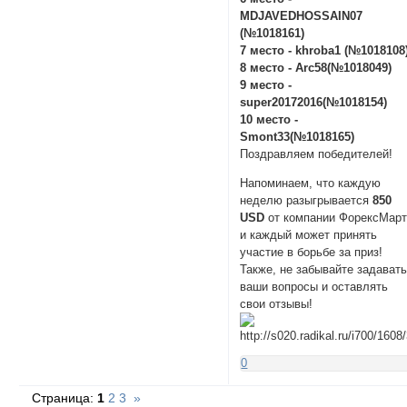
MDJAVEDHOSSAIN07
(№1018161)
7 место - khroba1 (№1018108
8 место - Arc58(№1018049)
9 место -
super20172016(№1018154)
10 место -
Smont33(№1018165)
Поздравляем победителей!
Напоминаем, что каждую
неделю разыгрывается
850
USD
от компании ФорексМарт
и каждый может принять
участие в борьбе за приз!
Также, не забывайте задават
ваши вопросы и оставлять
свои отзывы!
0
Страница:
1
2
3
»