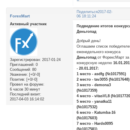
Поделиться
2017-02-
ForexMart
06 18:11:24
Активный участник
Подведение итогов конкурс
Деньгопад
Добрый день!
Оглашаем список победителе
еженедельного конкурса
Деньгопад
от ФорексМарт за
Зарегистрирован
: 2017-01-24
конкурсную неделю
16.01.20
Приглашений:
0
- 20.01.2017:
Сообщений:
80
1 место - asdfg (№1017591)
Уважение:
[+0/-0]
Позитив:
[+0/-0]
2 место - tav3055 (№1017648)
Провел на форуме:
3 место - demona3
6 часов 30 минут
(№1017359)
Последний визит:
4 место - vitasVL8 (№1017720
2017-04-03 16:14:02
5 место - yanatka11
(№1017532)
6 место - Katumba-16
(№1017603)
7 место - Hards0095
(№1017581)