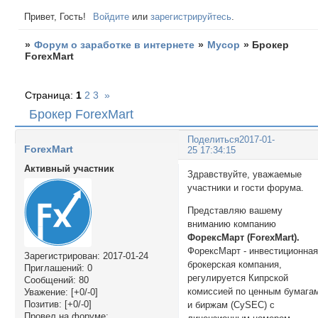
Привет, Гость!
Войдите
или
зарегистрируйтесь
.
»
Форум о заработке в интернете
»
Мусор
»
Брокер
ForexMart
Страница:
1
2
3
»
Брокер ForexMart
Поделиться
2017-01-
ForexMart
25 17:34:15
Активный участник
Здравствуйте, уважаемые
участники и гости форума.
Представляю вашему
вниманию компанию
ФорексМарт (ForexMart).
ФорексМарт - инвестиционна
Зарегистрирован
: 2017-01-24
брокерская компания,
Приглашений:
0
регулируется Кипрской
Сообщений:
80
комиссией по ценным бумага
Уважение:
[+0/-0]
Позитив:
[+0/-0]
и биржам (CySEC) с
Провел на форуме: