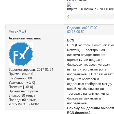
свои отзывы!
0
Поделиться
2017-02-
ForexMart
02 18:00:52
Активный участник
ECN
ECN (Electronic Communicatio
Network) — электронная
система осуществления
сделок купли-продажи
биржевых товаров, которая
пытается устранить роль
Зарегистрирован
: 2017-01-24
Приглашений:
0
посредников. ECN связывает
Сообщений:
80
ведущих брокеров и
Уважение:
[+0/-0]
отдельных трейдеров между
Позитив:
[+0/-0]
собой, чтобы они могли
Провел на форуме:
торговать напрямую, минуя
6 часов 30 минут
биржевые механизмы
Последний визит:
посредников.
2017-04-03 16:14:02
Почему вы должны выбрат
ECN-брокера?