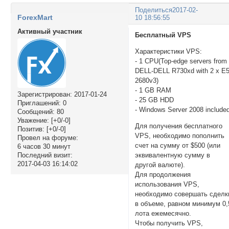
Поделиться
2017-02-
ForexMart
10 18:56:55
Активный участник
Бесплатный VPS
Характеристики VPS:
- 1 CPU(Top-edge servers from
DELL-DELL R730xd with 2 x E5
2680v3)
- 1 GB RAM
Зарегистрирован
: 2017-01-24
- 25 GB HDD
Приглашений:
0
- Windows Server 2008 include
Сообщений:
80
Уважение:
[+0/-0]
Для получения бесплатного
Позитив:
[+0/-0]
VPS, необходимо пополнить
Провел на форуме:
счет на сумму от $500 (или
6 часов 30 минут
Последний визит:
эквивалентную сумму в
2017-04-03 16:14:02
другой валюте).
Для продолжения
использования VPS,
необходимо совершать сделк
в объеме, равном минимум 0,
лота ежемесячно.
Чтобы получить VPS,