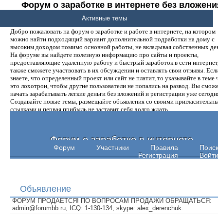
Форум о заработке в интернете без вложени
денег.
Активные темы
Добро пожаловать на форум о заработке и работе в интернете, на котором
можно найти подходящий вариант дополнительной подработки на дому с
высоким доходом помимо основной работы, не вкладывая собственных ден
На форуме вы найдете полезную информацию про сайты и проекты,
предоставляющие удаленную работу и быстрый заработок в сети интернет,
также сможете участвовать в их обсуждении и оставлять свои отзывы. Есл
знаете, что определенный проект или сайт не платит, то указывайте в теме 
это лохотрон, чтобы другие пользователи не попались на развод. Вы смож
начать зарабатывать легкие деньги без вложений и регистрации уже сегодн
Создавайте новые темы, размещайте объявления со своими пригласительн
ссылками и первая прибыль не заставит себя долго ждать.
Форум о заработке в интернете
Форум
Участники
Правила
Поис
Регистрация
Войт
Объявление
ФОРУМ ПРОДАЕТСЯ! ПО ВОПРОСАМ ПРОДАЖИ ОБРАЩАТЬСЯ:
admin@forumbb.ru, ICQ: 1-130-134, skype: alex_derenchuk.