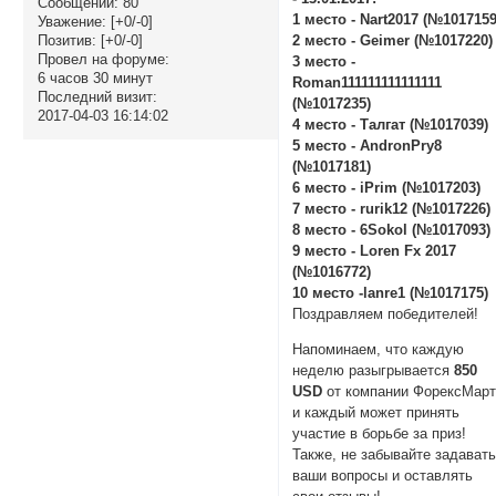
Сообщений:
80
1 место - Nart2017 (№1017159
Уважение:
[+0/-0]
Позитив:
[+0/-0]
2 место - Geimer (№1017220)
Провел на форуме:
3 место -
6 часов 30 минут
Roman111111111111111
Последний визит:
(№1017235)
2017-04-03 16:14:02
4 место - Талгат (№1017039)
5 место - AndronPry8
(№1017181)
6 место - iPrim (№1017203)
7 место - rurik12 (№1017226)
8 место - 6Sokol (№1017093)
9 место - Loren Fx 2017
(№1016772)
10 место -lanre1 (№1017175)
Поздравляем победителей!
Напоминаем, что каждую
неделю разыгрывается
850
USD
от компании ФорексМарт
и каждый может принять
участие в борьбе за приз!
Также, не забывайте задават
ваши вопросы и оставлять