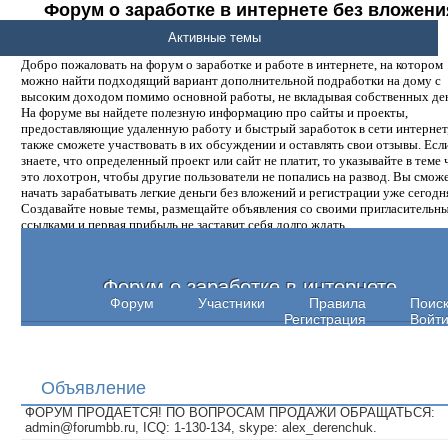
Форум о заработке в интернете без вложени
денег.
Активные темы
Добро пожаловать на форум о заработке и работе в интернете, на котором
можно найти подходящий вариант дополнительной подработки на дому с
высоким доходом помимо основной работы, не вкладывая собственных ден
На форуме вы найдете полезную информацию про сайты и проекты,
предоставляющие удаленную работу и быстрый заработок в сети интернет,
также сможете участвовать в их обсуждении и оставлять свои отзывы. Есл
знаете, что определенный проект или сайт не платит, то указывайте в теме 
это лохотрон, чтобы другие пользователи не попались на развод. Вы смож
начать зарабатывать легкие деньги без вложений и регистрации уже сегодн
Создавайте новые темы, размещайте объявления со своими пригласительн
ссылками и первая прибыль не заставит себя долго ждать.
Форум о заработке в интернете
Форум
Участники
Правила
Поис
Регистрация
Войт
Объявление
ФОРУМ ПРОДАЕТСЯ! ПО ВОПРОСАМ ПРОДАЖИ ОБРАЩАТЬСЯ:
admin@forumbb.ru, ICQ: 1-130-134, skype: alex_derenchuk.