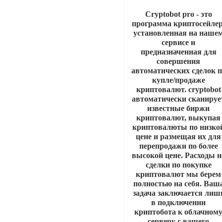
Cryptobot pro - это
программа криптосейлер
установленная на наше
сервисе и
предназначенная для
совершения
автоматических сделок п
купле/продаже
криптовалют. cryptobot
автоматически сканируе
известные биржи
криптовалют, выкупая
криптовалюты по низко
цене и размещая их для
перепродажи по более
высокой цене. Расходы н
сделки по покупке
криптовалют мы берем
полностью на себя. Ваш
задача заключается лиш
в подключении
криптобота к облачном
серверу с вашего