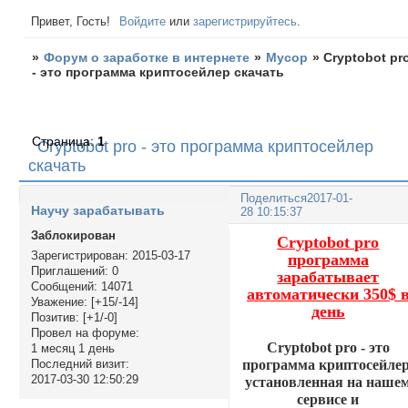
Привет, Гость!
Войдите
или
зарегистрируйтесь
.
»
Форум о заработке в интернете
»
Мусор
»
Cryptobot pr
- это программа криптосейлер скачать
Страница:
1
Cryptobot pro - это программа криптосейлер
скачать
Поделиться
2017-01-
Научу зарабатывать
28 10:15:37
Заблокирован
Cryptobot pro
Зарегистрирован
: 2015-03-17
программа
Приглашений:
0
зарабатывает
Сообщений:
14071
автоматически 350$ 
Уважение:
[+15/-14]
день
Позитив:
[+1/-0]
Провел на форуме:
Cryptobot pro - это
1 месяц 1 день
программа криптосейлер
Последний визит:
2017-03-30 12:50:29
установленная на наше
сервисе и