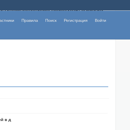
ому с высоким доходом помимо основной работы, не вкладывая
 в сети интернет, а также сможете участвовать в их обсуждении
льзователи не попались на развод. Вы сможете начать зарабатывать
астники
Правила
Поиск
Регистрация
Войти
 первая прибыль не заставит себя долго ждать.
ей в д