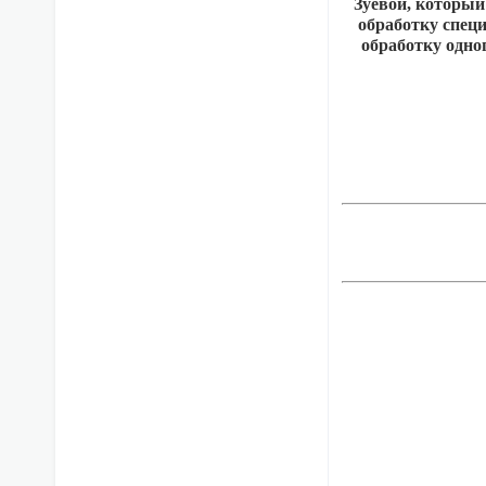
Зуевой, который
обработку специ
обработку одног