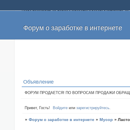
Добро пожаловать на форум о заработке и работе в интернете, 
собственных денег. На форуме вы найдете полезную информацию 
и оставлять свои отзывы. Если вы знаете, что определенный проек
легкие деньги без вложений и регистрации уже сегодня. Создавай
Форум о заработке в интернете
Объявление
ФОРУМ ПРОДАЕТСЯ! ПО ВОПРОСАМ ПРОДАЖИ ОБРАЩАТЬСЯ: 
Привет, Гость!
Войдите
или
зарегистрируйтесь
.
»
Форум о заработке в интернете
»
Мусор
»
Ласто