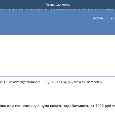
Форум о заработке в интернете без вложения денег.
Активные темы
на котором можно найти подходящий вариант дополнительной подработки на д
про сайты и проекты, предоставляющие удаленную работу и быстрый заработок
т или сайт не платит, то указывайте в теме что это лохотрон, чтобы другие по
Форум
Уч
те новые темы, размещайте объявления со своими пригласительными ссылками и
admin@forumbb.ru, ICQ: 1-130-134, skype: alex_derenchuk.
чка или как новичку с нуля начать зарабатывать от 7000 рубл