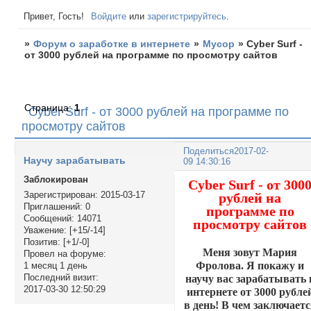
Привет, Гость!
Войдите
или
зарегистрируйтесь
.
»
Форум о заработке в интернете
»
Мусор
»
Cyber Surf -
от 3000 рублей на программе по просмотру сайтов
Страница:
1
Cyber Surf - от 3000 рублей на программе по
просмотру сайтов
Поделиться
2017-02-
Научу зарабатывать
09 14:30:16
Заблокирован
Cyber Surf - от 300
Зарегистрирован
: 2015-03-17
рублей на
Приглашений:
0
программе по
Сообщений:
14071
просмотру сайтов
Уважение:
[+15/-14]
Позитив:
[+1/-0]
Меня зовут Мария
Провел на форуме:
Фролова. Я покажу и
1 месяц 1 день
Последний визит:
научу вас зарабатывать 
2017-03-30 12:50:29
интернете от 3000 рубле
в день! В чем заключает