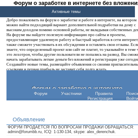
Форум о заработке в интернете без вложени
денег.
Активные темы
Добро пожаловать на форум о заработке и работе в интернете, на котором
можно найти подходящий вариант дополнительной подработки на дому с
высоким доходом помимо основной работы, не вкладывая собственных ден
На форуме вы найдете полезную информацию про сайты и проекты,
предоставляющие удаленную работу и быстрый заработок в сети интернет,
также сможете участвовать в их обсуждении и оставлять свои отзывы. Есл
знаете, что определенный проект или сайт не платит, то указывайте в теме 
это лохотрон, чтобы другие пользователи не попались на развод. Вы смож
начать зарабатывать легкие деньги без вложений и регистрации уже сегодн
Создавайте новые темы, размещайте объявления со своими пригласительн
ссылками и первая прибыль не заставит себя долго ждать.
Форум о заработке в интернете
Форум
Участники
Правила
Поис
Регистрация
Войт
Объявление
ФОРУМ ПРОДАЕТСЯ! ПО ВОПРОСАМ ПРОДАЖИ ОБРАЩАТЬСЯ:
admin@forumbb.ru, ICQ: 1-130-134, skype: alex_derenchuk.