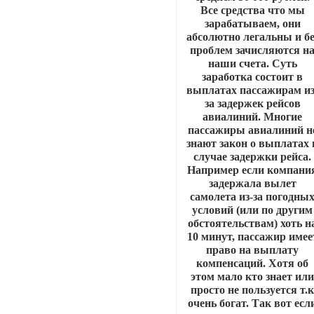
Все средства что мы
зарабатываем, они
абсолютно легальны и бе
проблем зачисляются н
наши счета. Суть
заработка состоит в
выплатах пассажирам из
за задержек рейсов
авиалиний. Многие
пассажиры авиалиний н
знают закон о выплатах 
случае задержки рейса.
Например если компани
задержала вылет
самолета из-за погодны
условий (или по другим
обстоятельствам) хоть н
10 минут, пассажир имее
право на выплату
компенсаций. Хотя об
этом мало кто знает ил
просто не пользуется т.
очень богат. Так вот есл