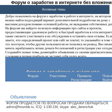
Форум о заработке в интернете без вложени
денег.
Активные темы
Добро пожаловать на форум о заработке и работе в интернете, на котором
можно найти подходящий вариант дополнительной подработки на дому с
высоким доходом помимо основной работы, не вкладывая собственных ден
На форуме вы найдете полезную информацию про сайты и проекты,
предоставляющие удаленную работу и быстрый заработок в сети интернет,
также сможете участвовать в их обсуждении и оставлять свои отзывы. Есл
знаете, что определенный проект или сайт не платит, то указывайте в теме 
это лохотрон, чтобы другие пользователи не попались на развод. Вы смож
начать зарабатывать легкие деньги без вложений и регистрации уже сегодн
Создавайте новые темы, размещайте объявления со своими пригласительн
ссылками и первая прибыль не заставит себя долго ждать.
Форум о заработке в интернете
Форум
Участники
Правила
Поис
Регистрация
Войт
Объявление
ФОРУМ ПРОДАЕТСЯ! ПО ВОПРОСАМ ПРОДАЖИ ОБРАЩАТЬСЯ:
admin@forumbb.ru, ICQ: 1-130-134, skype: alex_derenchuk.