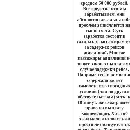
среднем 50 000 рублей.
Все средства что мы
зарабатываем, они
абсолютно легальны и бе
проблем зачисляются н
наши счета. Суть
заработка состоит в
выплатах пассажирам из
за задержек рейсов
авиалиний. Многие
пассажиры авиалиний н
знают закон о выплатах 
случае задержки рейса.
Например если компани
задержала вылет
самолета из-за погодны
условий (или по другим
обстоятельствам) хоть н
10 минут, пассажир имее
право на выплату
компенсаций. Хотя об
этом мало кто знает ил
просто не пользуется т.
очень богат. Так вот есл