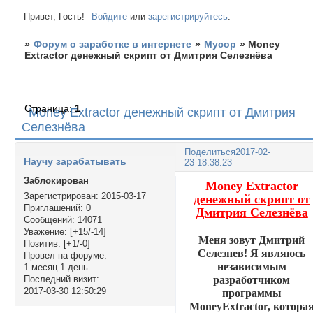
Привет, Гость!
Войдите
или
зарегистрируйтесь
.
»
Форум о заработке в интернете
»
Мусор
»
Money
Extractor денежный скрипт от Дмитрия Селезнёва
Страница:
1
Money Extractor денежный скрипт от Дмитрия
Селезнёва
Поделиться
2017-02-
Научу зарабатывать
23 18:38:23
Заблокирован
Money Extractor
Зарегистрирован
: 2015-03-17
денежный скрипт от
Приглашений:
0
Дмитрия Селезнёва
Сообщений:
14071
Уважение:
[+15/-14]
Меня зовут Дмитрий
Позитив:
[+1/-0]
Селезнев! Я являюсь
Провел на форуме:
независимым
1 месяц 1 день
разработчиком
Последний визит:
2017-03-30 12:50:29
программы
MoneyExtractor, котора