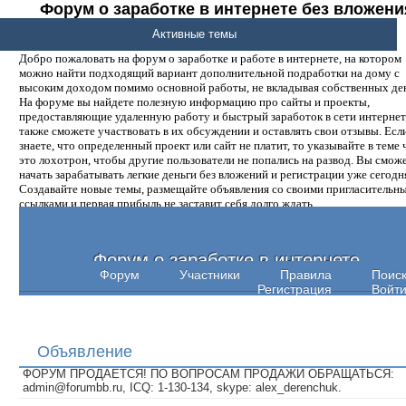
Форум о заработке в интернете без вложени
денег.
Активные темы
Добро пожаловать на форум о заработке и работе в интернете, на котором
можно найти подходящий вариант дополнительной подработки на дому с
высоким доходом помимо основной работы, не вкладывая собственных ден
На форуме вы найдете полезную информацию про сайты и проекты,
предоставляющие удаленную работу и быстрый заработок в сети интернет,
также сможете участвовать в их обсуждении и оставлять свои отзывы. Есл
знаете, что определенный проект или сайт не платит, то указывайте в теме 
это лохотрон, чтобы другие пользователи не попались на развод. Вы смож
начать зарабатывать легкие деньги без вложений и регистрации уже сегодн
Создавайте новые темы, размещайте объявления со своими пригласительн
ссылками и первая прибыль не заставит себя долго ждать.
Форум о заработке в интернете
Форум
Участники
Правила
Поис
Регистрация
Войт
Объявление
ФОРУМ ПРОДАЕТСЯ! ПО ВОПРОСАМ ПРОДАЖИ ОБРАЩАТЬСЯ:
admin@forumbb.ru, ICQ: 1-130-134, skype: alex_derenchuk.