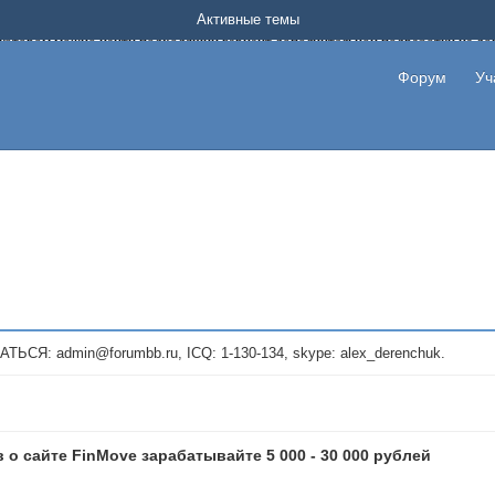
Форум о заработке в интернете без вложения денег.
Активные темы
на котором можно найти подходящий вариант дополнительной подработки на д
про сайты и проекты, предоставляющие удаленную работу и быстрый заработок
т или сайт не платит, то указывайте в теме что это лохотрон, чтобы другие по
Форум
Уч
те новые темы, размещайте объявления со своими пригласительными ссылками и
admin@forumbb.ru, ICQ: 1-130-134, skype: alex_derenchuk.
 о сайте FinMove зарабатывайте 5 000 - 30 000 рублей