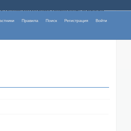
ому с высоким доходом помимо основной работы, не вкладывая
 в сети интернет, а также сможете участвовать в их обсуждении
льзователи не попались на развод. Вы сможете начать зарабатывать
астники
Правила
Поиск
Регистрация
Войти
 первая прибыль не заставит себя долго ждать.