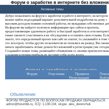
Форум о заработке в интернете без вложени
денег.
Активные темы
Добро пожаловать на форум о заработке и работе в интернете, на котором
можно найти подходящий вариант дополнительной подработки на дому с
высоким доходом помимо основной работы, не вкладывая собственных ден
На форуме вы найдете полезную информацию про сайты и проекты,
предоставляющие удаленную работу и быстрый заработок в сети интернет,
также сможете участвовать в их обсуждении и оставлять свои отзывы. Есл
знаете, что определенный проект или сайт не платит, то указывайте в теме 
это лохотрон, чтобы другие пользователи не попались на развод. Вы смож
начать зарабатывать легкие деньги без вложений и регистрации уже сегодн
Создавайте новые темы, размещайте объявления со своими пригласительн
ссылками и первая прибыль не заставит себя долго ждать.
Форум о заработке в интернете
Форум
Участники
Правила
Поис
Регистрация
Войт
Объявление
ФОРУМ ПРОДАЕТСЯ! ПО ВОПРОСАМ ПРОДАЖИ ОБРАЩАТЬСЯ:
admin@forumbb.ru, ICQ: 1-130-134, skype: alex_derenchuk.