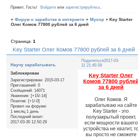
Привет, Гость!
Войдите
или
зарегистрируйтесь
.
»
Форум о заработке в интернете
»
Мусор
»
Key Starter
Олег Комов 77800 рублей за 6 дней
Страница:
1
Key Starter Олег Комов 77800 рублей за 6 дней
Поделиться
2017-03-
Научу зарабатывать
11 21:45:58
Заблокирован
Key Starter Олег
Зарегистрирован
: 2015-03-17
Комов 77800 рубле
Приглашений:
0
за 6 дней
Сообщений:
14071
Уважение:
[+15/-14]
Олег Комов. Я
Позитив:
[+1/-0]
зарабатываю на сайте
Провел на форуме:
Key Starter - это
1 месяц 1 день
полузакрытый проект,
Последний визит:
2017-03-30 12:50:29
если мощности вашего
устройства не хватит, т
вы просто не сможете