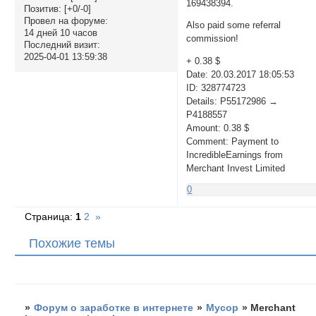
169438394.
Позитив:
[+0/-0]
Провел на форуме:
Also paid some referral
14 дней 10 часов
commission!
Последний визит:
2025-04-01 13:59:38
+ 0.38 $
Date: 20.03.2017 18:05:53
ID: 328774723
Details: P55172986 →
P4188557
Amount: 0.38 $
Comment: Payment to
IncredibleEarnings from
Merchant Invest Limited
0
Страница:
1
2
»
Похожие темы
»
Форум о заработке в интернете
»
Мусор
»
Merchant