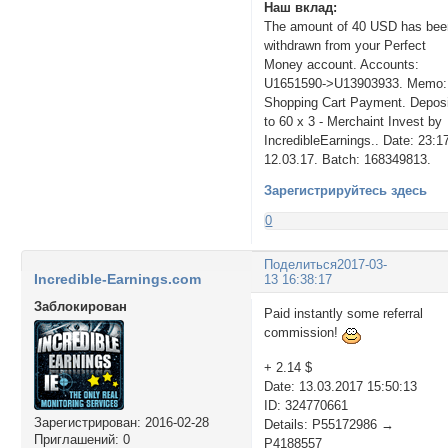
Наш вклад:
The amount of 40 USD has bee
withdrawn from your Perfect
Money account. Accounts:
U1651590->U13903933. Memo:
Shopping Cart Payment. Depos
to 60 x 3 - Merchaint Invest by
IncredibleEarnings.. Date: 23:1
12.03.17. Batch: 168349813.
Зарегистрируйтесь здесь
0
Поделиться
2017-03-
Incredible-Earnings.com
13 16:38:17
Заблокирован
Paid instantly some referral
commission!
+ 2.14 $
Date: 13.03.2017 15:50:13
ID: 324770661
Зарегистрирован
: 2016-02-28
Details: P55172986 →
Приглашений:
0
P4188557