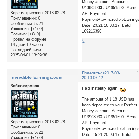
Money account. Accounts:
U13903933->U1651590. Memo:
Зарегистрирован
: 2016-02-28
API Payment.
Приглашений:
0
Payment+to+IncredibleEarning
Сообщений:
5721
Date: 23:21 18.03.17. Batch:
Уважение:
[+1/-0]
169216390.
Позитив:
[+0/-0]
Провел на форуме:
0
14 дней 10 часов
Последний визит:
2025-04-01 13:59:38
Поделиться
2017-03-
Incredible-Earnings.com
20 19:06:12
Заблокирован
Paid instantly again!
The amount of 1.18 USD has
been deposited to your Perfect
Money account. Accounts:
U13903933->U1651590. Memo:
Зарегистрирован
: 2016-02-28
API Payment.
Приглашений:
0
Payment+to+IncredibleEarning
Сообщений:
5721
Date: 15:21 20.03.17. Batch:
Уважение:
[+1/-0]