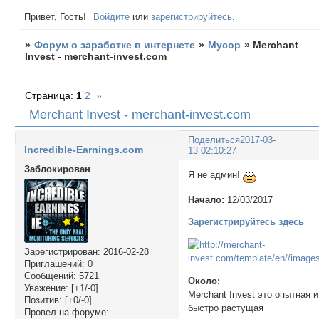
Привет, Гость!
Войдите
или
зарегистрируйтесь
.
»
Форум о заработке в интернете
»
Мусор
»
Merchant
Invest - merchant-invest.com
Страница:
1
2
»
Merchant Invest - merchant-invest.com
Поделиться
2017-03-
Incredible-Earnings.com
13 02:10:27
Заблокирован
Я не админ!
Начало:
12/03/2017
Зарегистрируйтесь здесь
Зарегистрирован
: 2016-02-28
Приглашений:
0
Сообщений:
5721
Около:
Уважение:
[+1/-0]
Merchant Invest это опытная и
Позитив:
[+0/-0]
быстро растущая
Провел на форуме: