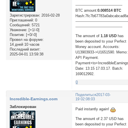
-----------------------------------------
BTC amount:
0.008514 BTC
Зарегистрирован
: 2016-02-28
Hash:7fc7b67783a0abcabcad8
Приглашений:
0
---------------------------------------------
Сообщений:
5721
-----------------------------------------
Уважение:
[+1/-0]
Позитив:
[+0/-0]
The amount of
1.18 USD
has
Провел на форуме:
been deposited to your Perfect
14 дней 10 часов
Money account. Accounts:
Последний визит:
U13903933->U1651590. Memo:
2025-04-01 13:59:38
API Payment.
Payment+to+IncredibleEarning
Date: 13:15 17.03.17. Batch:
169012992.
0
Поделиться
2017-03-
Incredible-Earnings.com
19 02:08:03
Заблокирован
Paid instantly again!
The amount of 2.37 USD has
been deposited to your Perfect