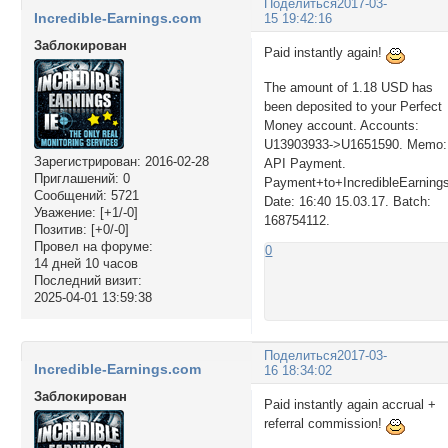
Поделиться
2017-03-
Incredible-Earnings.com
15 19:42:16
Заблокирован
Paid instantly again!
The amount of 1.18 USD has
been deposited to your Perfect
Money account. Accounts:
U13903933->U1651590. Memo:
Зарегистрирован
: 2016-02-28
API Payment.
Приглашений:
0
Payment+to+IncredibleEarning
Сообщений:
5721
Date: 16:40 15.03.17. Batch:
Уважение:
[+1/-0]
168754112.
Позитив:
[+0/-0]
Провел на форуме:
0
14 дней 10 часов
Последний визит:
2025-04-01 13:59:38
Поделиться
2017-03-
Incredible-Earnings.com
16 18:34:02
Заблокирован
Paid instantly again accrual +
referral commission!