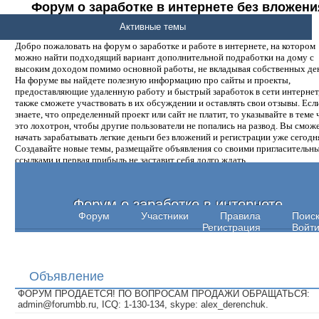
Форум о заработке в интернете без вложени
денег.
Активные темы
Добро пожаловать на форум о заработке и работе в интернете, на котором
можно найти подходящий вариант дополнительной подработки на дому с
высоким доходом помимо основной работы, не вкладывая собственных ден
На форуме вы найдете полезную информацию про сайты и проекты,
предоставляющие удаленную работу и быстрый заработок в сети интернет,
также сможете участвовать в их обсуждении и оставлять свои отзывы. Есл
знаете, что определенный проект или сайт не платит, то указывайте в теме 
это лохотрон, чтобы другие пользователи не попались на развод. Вы смож
начать зарабатывать легкие деньги без вложений и регистрации уже сегодн
Создавайте новые темы, размещайте объявления со своими пригласительн
ссылками и первая прибыль не заставит себя долго ждать.
Форум о заработке в интернете
Форум
Участники
Правила
Поис
Регистрация
Войт
Объявление
ФОРУМ ПРОДАЕТСЯ! ПО ВОПРОСАМ ПРОДАЖИ ОБРАЩАТЬСЯ:
admin@forumbb.ru, ICQ: 1-130-134, skype: alex_derenchuk.