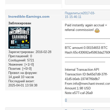
Поделиться
2017-03-
Incredible-Earnings.com
15 15:46:11
Заблокирован
Paid instantly again accrual +
referral commission!
---------------------------------------------
-----------------------------------------
BTC amount:0.00154653 BTC
Зарегистрирован
: 2016-02-28
Hash:65c430692a45863da2760
Приглашений:
0
---------------------------------------------
Сообщений:
5721
-----------------------------------------
Уважение:
[+1/-0]
Позитив:
[+0/-0]
Internal Transaction API
Провел на форуме:
Transaction ID:8e65d7d9-37ff-
14 дней 10 часов
41d5-b6eb-1974f7f6b8b7
Последний визит:
From:info@merchant-invest.co
2025-04-01 13:59:38
Amount:1.98 USD
Note:e577-caf-26a9
0