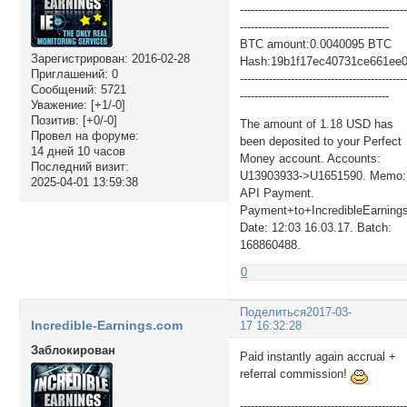
---------------------------------------------
-----------------------------------------
BTC amount:0.0040095 BTC
Зарегистрирован
: 2016-02-28
Hash:19b1f17ec40731ce661ee
Приглашений:
0
---------------------------------------------
Сообщений:
5721
-----------------------------------------
Уважение:
[+1/-0]
Позитив:
[+0/-0]
The amount of 1.18 USD has
Провел на форуме:
been deposited to your Perfect
14 дней 10 часов
Money account. Accounts:
Последний визит:
U13903933->U1651590. Memo:
2025-04-01 13:59:38
API Payment.
Payment+to+IncredibleEarning
Date: 12:03 16.03.17. Batch:
168860488.
0
Поделиться
2017-03-
Incredible-Earnings.com
17 16:32:28
Заблокирован
Paid instantly again accrual +
referral commission!
---------------------------------------------