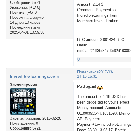
Сообщений:
5721
Amount: 2.14 $
Уважение:
[+1/-0]
Comment: Payment to
Позитив:
[+0/-0]
IncredibleEarnings from
Провел на форуме:
Merchant Invest Limited
14 дней 10 часов
Последний визит:
==
2025-04-01 13:59:38
BTC amount:0.001424 BTC
Hash:
ede2af221ff3fc847f3b62d1638
0
Поделиться
2017-03-
Incredible-Earnings.com
14 16:15:31
Заблокирован
Paid again!
The amount of 1.18 USD has
been deposited to your Perfect
Money account. Accounts:
U13903933->U1651590. Memo:
Зарегистрирован
: 2016-02-28
API Payment.
Приглашений:
0
Payment+to+IncredibleEarning
Сообщений:
5721
Date: 23:39 13.03.17. Batch: