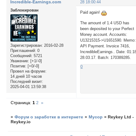
Incredible-Earnings.com
28 18:00:44
Заблокирован
Paid again!
The amount of 1.4 USD has
been deposited to your Perfect
Money account. Accounts:
U13215315->U1651590. Memo:
Зарегистрирован
: 2016-02-28
API Payment. Invoice 7416,
Приглашений:
0
IncredibleEarnings.. Date: 01:1
Сообщений:
5721
28.03.17. Batch: 170389285.
Уважение:
[+1/-0]
Позитив:
[+0/-0]
0
Провел на форуме:
14 дней 10 часов
Последний визит:
2025-04-01 13:59:38
Страница:
1
2
»
»
Форум о заработке в интернете
»
Мусор
»
Reykey Ltd -
Reykey.io