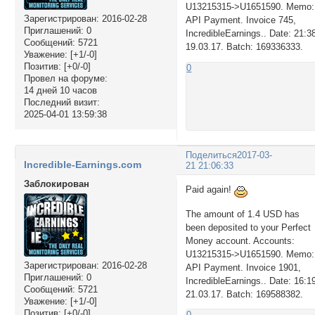
U13215315->U1651590. Memo:
Зарегистрирован
: 2016-02-28
API Payment. Invoice 745,
Приглашений:
0
IncredibleEarnings.. Date: 21:3
Сообщений:
5721
19.03.17. Batch: 169336333.
Уважение:
[+1/-0]
Позитив:
[+0/-0]
0
Провел на форуме:
14 дней 10 часов
Последний визит:
2025-04-01 13:59:38
Поделиться
2017-03-
Incredible-Earnings.com
21 21:06:33
Заблокирован
Paid again!
The amount of 1.4 USD has
been deposited to your Perfect
Money account. Accounts:
U13215315->U1651590. Memo:
Зарегистрирован
: 2016-02-28
API Payment. Invoice 1901,
Приглашений:
0
IncredibleEarnings.. Date: 16:1
Сообщений:
5721
21.03.17. Batch: 169588382.
Уважение:
[+1/-0]
Позитив:
[+0/-0]
0