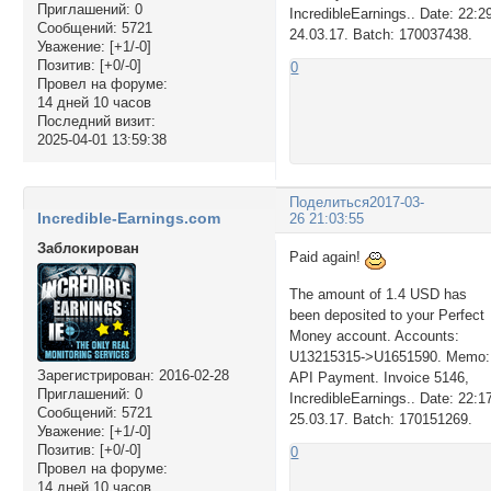
Приглашений:
0
IncredibleEarnings.. Date: 22:2
Сообщений:
5721
24.03.17. Batch: 170037438.
Уважение:
[+1/-0]
Позитив:
[+0/-0]
0
Провел на форуме:
14 дней 10 часов
Последний визит:
2025-04-01 13:59:38
Поделиться
2017-03-
Incredible-Earnings.com
26 21:03:55
Заблокирован
Paid again!
The amount of 1.4 USD has
been deposited to your Perfect
Money account. Accounts:
U13215315->U1651590. Memo:
Зарегистрирован
: 2016-02-28
API Payment. Invoice 5146,
Приглашений:
0
IncredibleEarnings.. Date: 22:1
Сообщений:
5721
25.03.17. Batch: 170151269.
Уважение:
[+1/-0]
Позитив:
[+0/-0]
0
Провел на форуме:
14 дней 10 часов