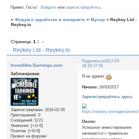
Привет, Гость!
Войдите
или
зарегистрируйтесь
.
»
Форум о заработке в интернете
»
Мусор
»
Reykey Ltd -
Reykey.io
Страница:
1
2
»
Reykey Ltd - Reykey.io
Поделиться
2017-03-
Incredible-Earnings.com
18 20:37:56
Заблокирован
Я не админ!
Начало:
18/03/2017
Зарегистрируйтесь здесь
Зарегистрирован
: 2016-02-28
Приглашений:
0
Сообщений:
5721
Около:
Уважение:
[+1/-0]
Успешное инвестирование
Позитив:
[+0/-0]
начинается с правильно
Провел на форуме: