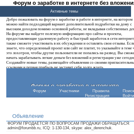
Форум о заработке в интернете без вложени
денег.
Активные темы
Добро пожаловать на форум о заработке и работе в интернете, на котором
можно найти подходящий вариант дополнительной подработки на дому с
высоким доходом помимо основной работы, не вкладывая собственных ден
На форуме вы найдете полезную информацию про сайты и проекты,
предоставляющие удаленную работу и быстрый заработок в сети интернет,
также сможете участвовать в их обсуждении и оставлять свои отзывы. Есл
знаете, что определенный проект или сайт не платит, то указывайте в теме 
это лохотрон, чтобы другие пользователи не попались на развод. Вы смож
начать зарабатывать легкие деньги без вложений и регистрации уже сегодн
Создавайте новые темы, размещайте объявления со своими пригласительн
ссылками и первая прибыль не заставит себя долго ждать.
Форум о заработке в интернете
Форум
Участники
Правила
Поис
Регистрация
Войт
Объявление
ФОРУМ ПРОДАЕТСЯ! ПО ВОПРОСАМ ПРОДАЖИ ОБРАЩАТЬСЯ:
admin@forumbb.ru, ICQ: 1-130-134, skype: alex_derenchuk.