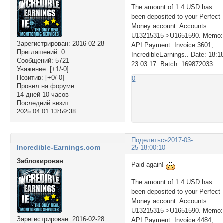
The amount of 1.4 USD has
been deposited to your Perfect
Money account. Accounts:
U13215315->U1651590. Memo:
Зарегистрирован
: 2016-02-28
API Payment. Invoice 3601,
Приглашений:
0
IncredibleEarnings.. Date: 18:1
Сообщений:
5721
23.03.17. Batch: 169872033.
Уважение:
[+1/-0]
Позитив:
[+0/-0]
0
Провел на форуме:
14 дней 10 часов
Последний визит:
2025-04-01 13:59:38
Поделиться
2017-03-
Incredible-Earnings.com
25 18:00:10
Заблокирован
Paid again!
The amount of 1.4 USD has
been deposited to your Perfect
Money account. Accounts:
U13215315->U1651590. Memo:
Зарегистрирован
: 2016-02-28
API Payment. Invoice 4484,