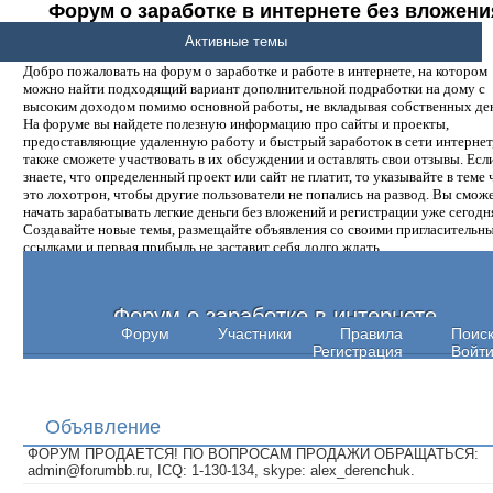
Форум о заработке в интернете без вложени
денег.
Активные темы
Добро пожаловать на форум о заработке и работе в интернете, на котором
можно найти подходящий вариант дополнительной подработки на дому с
высоким доходом помимо основной работы, не вкладывая собственных ден
На форуме вы найдете полезную информацию про сайты и проекты,
предоставляющие удаленную работу и быстрый заработок в сети интернет,
также сможете участвовать в их обсуждении и оставлять свои отзывы. Есл
знаете, что определенный проект или сайт не платит, то указывайте в теме 
это лохотрон, чтобы другие пользователи не попались на развод. Вы смож
начать зарабатывать легкие деньги без вложений и регистрации уже сегодн
Создавайте новые темы, размещайте объявления со своими пригласительн
ссылками и первая прибыль не заставит себя долго ждать.
Форум о заработке в интернете
Форум
Участники
Правила
Поис
Регистрация
Войт
Объявление
ФОРУМ ПРОДАЕТСЯ! ПО ВОПРОСАМ ПРОДАЖИ ОБРАЩАТЬСЯ:
admin@forumbb.ru, ICQ: 1-130-134, skype: alex_derenchuk.