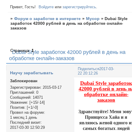
Привет, Гость!
Войдите
или
зарегистрируйтесь
.
»
Форум о заработке в интернете
»
Мусор
»
Dubai Style
заработок 42000 рублей в день на обработке онлайн-
заказов
Страница:
1
Dubai Style заработок 42000 рублей в день на
обработке онлайн-заказов
Поделиться
2017-03-
Научу зарабатывать
22 20:12:26
Заблокирован
Dubai Style заработо
Зарегистрирован
: 2015-03-17
42000 рублей в день н
Приглашений:
0
обработке онлайн-
Сообщений:
14071
заказов
Уважение:
[+15/-14]
Позитив:
[+1/-0]
Здравствуйте! Меня зову
Провел на форуме:
Принцесса Хайа и я
1 месяц 1 день
являюсь женой одного и
Последний визит:
2017-03-30 12:50:29
самых богатых людей