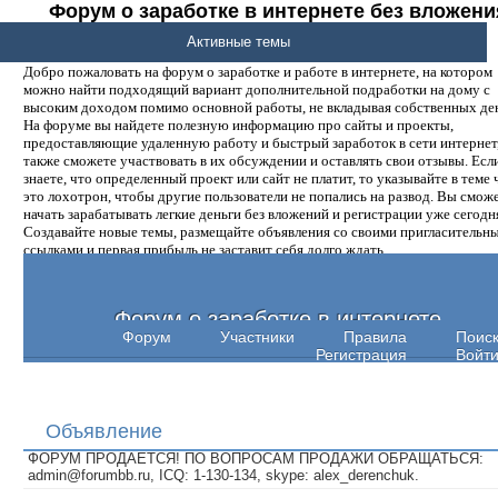
Форум о заработке в интернете без вложени
денег.
Активные темы
Добро пожаловать на форум о заработке и работе в интернете, на котором
можно найти подходящий вариант дополнительной подработки на дому с
высоким доходом помимо основной работы, не вкладывая собственных ден
На форуме вы найдете полезную информацию про сайты и проекты,
предоставляющие удаленную работу и быстрый заработок в сети интернет,
также сможете участвовать в их обсуждении и оставлять свои отзывы. Есл
знаете, что определенный проект или сайт не платит, то указывайте в теме 
это лохотрон, чтобы другие пользователи не попались на развод. Вы смож
начать зарабатывать легкие деньги без вложений и регистрации уже сегодн
Создавайте новые темы, размещайте объявления со своими пригласительн
ссылками и первая прибыль не заставит себя долго ждать.
Форум о заработке в интернете
Форум
Участники
Правила
Поис
Регистрация
Войт
Объявление
ФОРУМ ПРОДАЕТСЯ! ПО ВОПРОСАМ ПРОДАЖИ ОБРАЩАТЬСЯ:
admin@forumbb.ru, ICQ: 1-130-134, skype: alex_derenchuk.