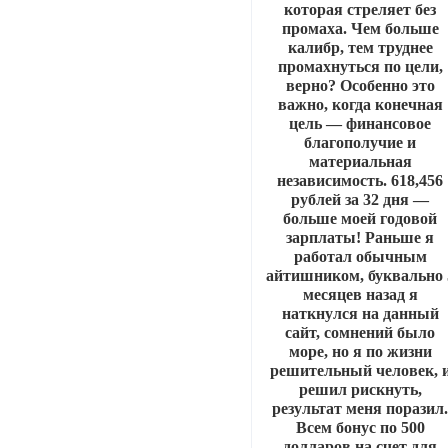
которая стреляет без
промаха. Чем больше
калибр, тем труднее
промахнуться по цели,
верно? Особенно это
важно, когда конечная
цель — финансовое
благополучие и
материальная
независимость. 618,456
рублей за 32 дня —
больше моей годовой
зарплаты! Раньше я
работал обычным
айтишником, буквально 
месяцев назад я
наткнулся на данный
сайт, сомнений было
море, но я по жизни
решительный человек, 
решил рискнуть,
результат меня поразил
Всем бонус по 500
долларов на счет для