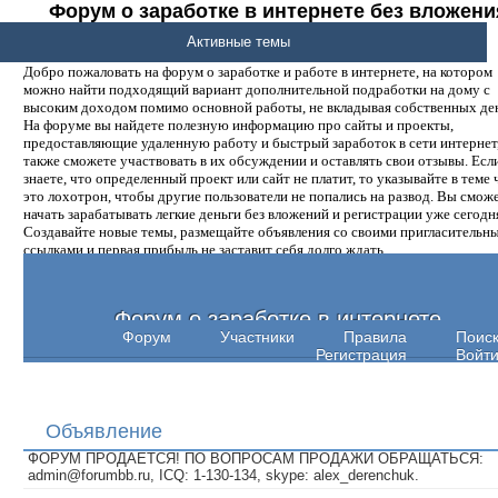
Форум о заработке в интернете без вложени
денег.
Активные темы
Добро пожаловать на форум о заработке и работе в интернете, на котором
можно найти подходящий вариант дополнительной подработки на дому с
высоким доходом помимо основной работы, не вкладывая собственных ден
На форуме вы найдете полезную информацию про сайты и проекты,
предоставляющие удаленную работу и быстрый заработок в сети интернет,
также сможете участвовать в их обсуждении и оставлять свои отзывы. Есл
знаете, что определенный проект или сайт не платит, то указывайте в теме 
это лохотрон, чтобы другие пользователи не попались на развод. Вы смож
начать зарабатывать легкие деньги без вложений и регистрации уже сегодн
Создавайте новые темы, размещайте объявления со своими пригласительн
ссылками и первая прибыль не заставит себя долго ждать.
Форум о заработке в интернете
Форум
Участники
Правила
Поис
Регистрация
Войт
Объявление
ФОРУМ ПРОДАЕТСЯ! ПО ВОПРОСАМ ПРОДАЖИ ОБРАЩАТЬСЯ:
admin@forumbb.ru, ICQ: 1-130-134, skype: alex_derenchuk.