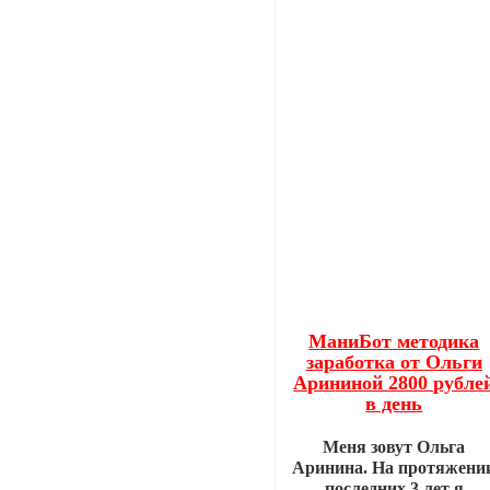
МаниБот методика
заработка от Ольги
Арининой 2800 рубле
в день
Меня зовут Ольга
Аринина. На протяжени
последних 3 лет я