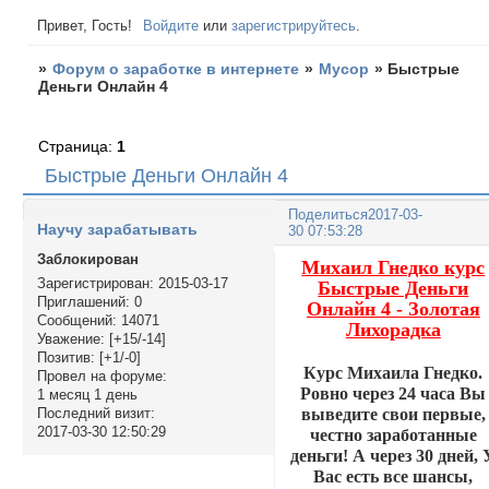
Привет, Гость!
Войдите
или
зарегистрируйтесь
.
»
Форум о заработке в интернете
»
Мусор
»
Быстрые
Деньги Онлайн 4
Страница:
1
Быстрые Деньги Онлайн 4
Поделиться
2017-03-
Научу зарабатывать
30 07:53:28
Заблокирован
Михаил Гнедко курс
Зарегистрирован
: 2015-03-17
Быстрые Деньги
Приглашений:
0
Онлайн 4 - Золотая
Сообщений:
14071
Лихорадка
Уважение:
[+15/-14]
Позитив:
[+1/-0]
Курс Михаила Гнедко.
Провел на форуме:
Ровно через 24 часа Вы
1 месяц 1 день
выведите свои первые,
Последний визит:
2017-03-30 12:50:29
честно заработанные
деньги! А через 30 дней, 
Вас есть все шансы,