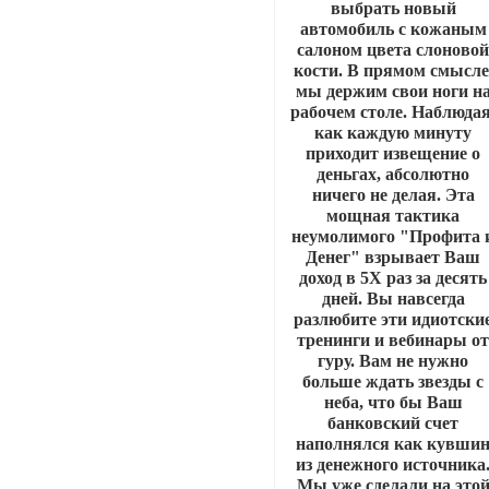
выбрать новый
автомобиль с кожаным
салоном цвета слоново
кости. В прямом смысле
мы держим свои ноги н
рабочем столе. Наблюдая
как каждую минуту
приходит извещение о
деньгах, абсолютно
ничего не делая. Эта
мощная тактика
неумолимого "Профита 
Денег" взрывает Ваш
доход в 5Х раз за десять
дней. Вы навсегда
разлюбите эти идиотски
тренинги и вебинары о
гуру. Вам не нужно
больше ждать звезды с
неба, что бы Ваш
банковский счет
наполнялся как кувши
из денежного источника
Мы уже сделали на это