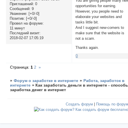
You are giving people many ne
Приглашений:
0
opportunities for earning.
Сообщений:
9
However, you people need to
Уважение:
[+0/-0]
elaborate your websites and
Позитив:
[+0/-0]
tasks little bit.
Провел на форуме:
And I suggest new-comers to
11 минут
make sure that the website is
Последний визит:
2018-02-07 17:05:19
not a scam.
Thanks again.
0
Страница:
1
2
»
»
Форум о заработке в интернете
»
Работа, заработок в
интернете
»
Как заработать деньги в интернете - способ
заработка денег в интернет
Создать форум
|
Помощь по фору