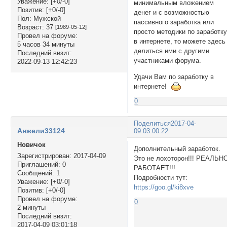
Уважение:
[+0/-0]
минимальным вложением
Позитив:
[+0/-0]
денег и с возможностью
Пол:
Мужской
пассивного заработка или
Возраст:
37
[1989-05-12]
просто методики по заработк
Провел на форуме:
в интернете, то можете здесь
5 часов 34 минуты
делиться ими с другими
Последний визит:
участниками форума.
2022-09-13 12:42:23
Удачи Вам по заработку в
интернете!
0
Поделиться
2017-04-
Анжели33124
09 03:00:22
Новичок
Дополнительный заработок.
Зарегистрирован
: 2017-04-09
Это не лохоторон!!! РЕАЛЬН
Приглашений:
0
РАБОТАЕТ!!!
Сообщений:
1
Подробности тут:
Уважение:
[+0/-0]
https://goo.gl/ki8xve
Позитив:
[+0/-0]
Провел на форуме:
0
2 минуты
Последний визит:
2017-04-09 03:01:18