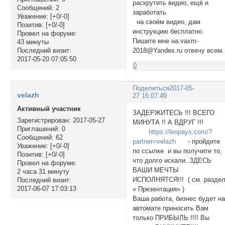
раскрутить видео, ещё и
Сообщений:
2
заработать
Уважение:
[+0/-0]
на своём видео, дам
Позитив:
[+0/-0]
инструкцию бесплатно.
Провел на форуме:
Пишите мне на:vaxm-
43 минуты
2018@Yandex.ru отвечу всем.
Последний визит:
2017-05-20 07:05:50
0
Поделиться
2017-05-
velazh
27 16:07:49
Активный участник
ЗАДЕРЖИТЕСЬ !!! ВСЕГО
Зарегистрирован
: 2017-05-27
МИНУТА !! А ВДРУГ !!!
Приглашений:
0
https://leopays.com/?
Сообщений:
62
partner=velazh
- пройдите
Уважение:
[+0/-0]
по ссылке и вы получите то,
Позитив:
[+0/-0]
что долго искали. ЗДЕСЬ
Провел на форуме:
ВАШИ МЕЧТЫ
2 часа 31 минуту
ИСПОЛНЯТСЯ!!! ( см. разде
Последний визит:
2017-06-07 17:03:13
« Презентация» )
Ваша работа, бизнес будет н
автомате приносить Вам
только ПРИБЫЛЬ !!!! Вы