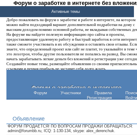
Форум о заработке в интернете без вложени
денег.
Активные темы
Добро пожаловать на форум о заработке и работе в интернете, на котором
можно найти подходящий вариант дополнительной подработки на дому с
высоким доходом помимо основной работы, не вкладывая собственных ден
На форуме вы найдете полезную информацию про сайты и проекты,
предоставляющие удаленную работу и быстрый заработок в сети интернет,
также сможете участвовать в их обсуждении и оставлять свои отзывы. Есл
знаете, что определенный проект или сайт не платит, то указывайте в теме 
это лохотрон, чтобы другие пользователи не попались на развод. Вы смож
начать зарабатывать легкие деньги без вложений и регистрации уже сегодн
Создавайте новые темы, размещайте объявления со своими пригласительн
ссылками и первая прибыль не заставит себя долго ждать.
Форум о заработке в интернете
Форум
Участники
Правила
Поис
Регистрация
Войт
Объявление
ФОРУМ ПРОДАЕТСЯ! ПО ВОПРОСАМ ПРОДАЖИ ОБРАЩАТЬСЯ:
admin@forumbb.ru, ICQ: 1-130-134, skype: alex_derenchuk.