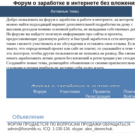
Форум о заработке в интернете без вложени
денег.
Активные темы
Добро пожаловать на форум о заработке и работе в интернете, на котором
можно найти подходящий вариант дополнительной подработки на дому с
высоким доходом помимо основной работы, не вкладывая собственных ден
На форуме вы найдете полезную информацию про сайты и проекты,
предоставляющие удаленную работу и быстрый заработок в сети интернет,
также сможете участвовать в их обсуждении и оставлять свои отзывы. Есл
знаете, что определенный проект или сайт не платит, то указывайте в теме 
это лохотрон, чтобы другие пользователи не попались на развод. Вы смож
начать зарабатывать легкие деньги без вложений и регистрации уже сегодн
Создавайте новые темы, размещайте объявления со своими пригласительн
ссылками и первая прибыль не заставит себя долго ждать.
Форум о заработке в интернете
Форум
Участники
Правила
Поис
Регистрация
Войт
Объявление
ФОРУМ ПРОДАЕТСЯ! ПО ВОПРОСАМ ПРОДАЖИ ОБРАЩАТЬСЯ:
admin@forumbb.ru, ICQ: 1-130-134, skype: alex_derenchuk.