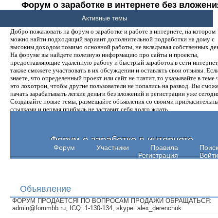
Форум о заработке в интернете без вложени
денег.
Активные темы
Добро пожаловать на форум о заработке и работе в интернете, на котором
можно найти подходящий вариант дополнительной подработки на дому с
высоким доходом помимо основной работы, не вкладывая собственных ден
На форуме вы найдете полезную информацию про сайты и проекты,
предоставляющие удаленную работу и быстрый заработок в сети интернет,
также сможете участвовать в их обсуждении и оставлять свои отзывы. Есл
знаете, что определенный проект или сайт не платит, то указывайте в теме 
это лохотрон, чтобы другие пользователи не попались на развод. Вы смож
начать зарабатывать легкие деньги без вложений и регистрации уже сегодн
Создавайте новые темы, размещайте объявления со своими пригласительн
ссылками и первая прибыль не заставит себя долго ждать.
Форум о заработке в интернете
Форум
Участники
Правила
Поис
Регистрация
Войт
Объявление
ФОРУМ ПРОДАЕТСЯ! ПО ВОПРОСАМ ПРОДАЖИ ОБРАЩАТЬСЯ:
admin@forumbb.ru, ICQ: 1-130-134, skype: alex_derenchuk.