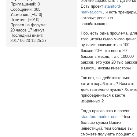
Хотите заработать ? Да легко 
Приглашений:
0
Есть проект
stamford-
Сообщений:
385
market.com
, и есть трейдеры
Уважение:
[+0/-0]
которые успешно
Позитив:
[+0/-0]
зарабатывают.
Провел на форуме:
20 часов 17 минут
Ноо, есть одна проблема, дл
Последний визит:
того ,чтобы было много денег,
2017-06-20 13:25:37
ну сами понимаете со 100
баксов 20% это всего 20
баксов в месяц... а с 100000
баксов, это уже 20 тыс баксо
в месяц, нужны инвесторы.
Так вот, вы действительно
хотите заработать ? Вам это
действительно нужно? Хотит
присоедениться к касте
избранных ?
Тогда приглашаю в проект
stamford-market.com
. Чем
больше сумма Ваших
инвестиций, тем больше вы
сможете получить процент с