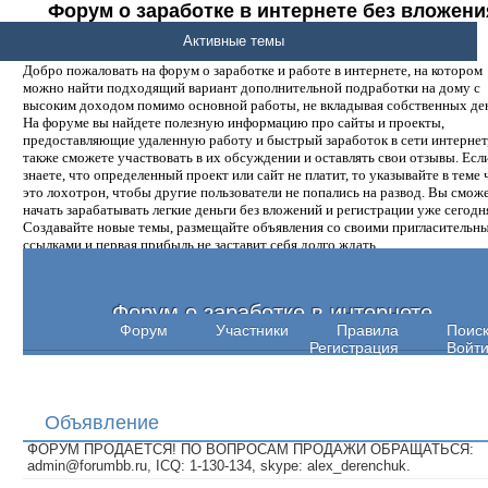
Форум о заработке в интернете без вложени
денег.
Активные темы
Добро пожаловать на форум о заработке и работе в интернете, на котором
можно найти подходящий вариант дополнительной подработки на дому с
высоким доходом помимо основной работы, не вкладывая собственных ден
На форуме вы найдете полезную информацию про сайты и проекты,
предоставляющие удаленную работу и быстрый заработок в сети интернет,
также сможете участвовать в их обсуждении и оставлять свои отзывы. Есл
знаете, что определенный проект или сайт не платит, то указывайте в теме 
это лохотрон, чтобы другие пользователи не попались на развод. Вы смож
начать зарабатывать легкие деньги без вложений и регистрации уже сегодн
Создавайте новые темы, размещайте объявления со своими пригласительн
ссылками и первая прибыль не заставит себя долго ждать.
Форум о заработке в интернете
Форум
Участники
Правила
Поис
Регистрация
Войт
Объявление
ФОРУМ ПРОДАЕТСЯ! ПО ВОПРОСАМ ПРОДАЖИ ОБРАЩАТЬСЯ:
admin@forumbb.ru, ICQ: 1-130-134, skype: alex_derenchuk.