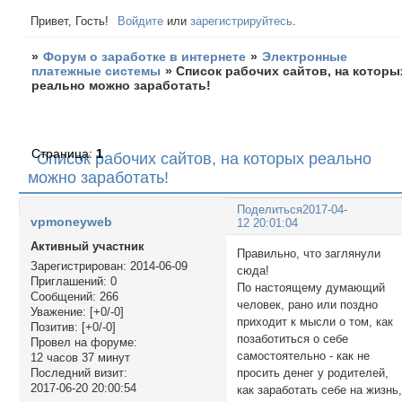
Привет, Гость!
Войдите
или
зарегистрируйтесь
.
»
Форум о заработке в интернете
»
Электронные
платежные системы
»
Список рабочих сайтов, на которы
реально можно заработать!
Страница:
1
Список рабочих сайтов, на которых реально
можно заработать!
Поделиться
2017-04-
vpmoneyweb
12 20:01:04
Активный участник
Правильно, что заглянули
Зарегистрирован
: 2014-06-09
сюда!
Приглашений:
0
По настоящему думающий
Сообщений:
266
человек, рано или поздно
Уважение:
[+0/-0]
приходит к мысли о том, как
Позитив:
[+0/-0]
позаботиться о себе
Провел на форуме:
самостоятельно - как не
12 часов 37 минут
просить денег у родителей,
Последний визит:
2017-06-20 20:00:54
как заработать себе на жизнь