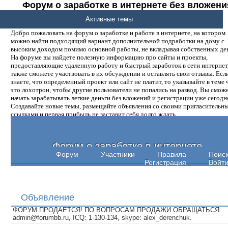
Форум о заработке в интернете без вложени
денег.
Активные темы
Добро пожаловать на форум о заработке и работе в интернете, на котором
можно найти подходящий вариант дополнительной подработки на дому с
высоким доходом помимо основной работы, не вкладывая собственных ден
На форуме вы найдете полезную информацию про сайты и проекты,
предоставляющие удаленную работу и быстрый заработок в сети интернет,
также сможете участвовать в их обсуждении и оставлять свои отзывы. Есл
знаете, что определенный проект или сайт не платит, то указывайте в теме 
это лохотрон, чтобы другие пользователи не попались на развод. Вы смож
начать зарабатывать легкие деньги без вложений и регистрации уже сегодн
Создавайте новые темы, размещайте объявления со своими пригласительн
ссылками и первая прибыль не заставит себя долго ждать.
Форум о заработке в интернете
Форум
Участники
Правила
Поис
Регистрация
Войт
Объявление
ФОРУМ ПРОДАЕТСЯ! ПО ВОПРОСАМ ПРОДАЖИ ОБРАЩАТЬСЯ:
admin@forumbb.ru, ICQ: 1-130-134, skype: alex_derenchuk.