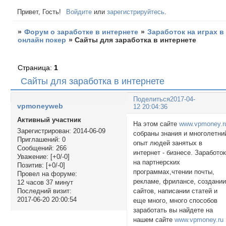
Привет, Гость!
Войдите
или
зарегистрируйтесь
.
»
Форум о заработке в интернете
»
Заработок на играх в
онлайн покер
»
Сайты для заработка в интернете
Страница:
1
Сайты для заработка в интернете
Поделиться
2017-04-
vpmoneyweb
12 20:04:36
Активный участник
На этом сайте
www.vpmoney.r
Зарегистрирован
: 2014-06-09
собраны знания и многолетни
Приглашений:
0
опыт людей занятых в
Сообщений:
266
интернет - бизнесе. Заработо
Уважение:
[+0/-0]
на партнерских
Позитив:
[+0/-0]
программах,чтении почты,
Провел на форуме:
рекламе, фрилансе, создани
12 часов 37 минут
сайтов, написании статей и
Последний визит:
2017-06-20 20:00:54
еще много, много способов
заработать вы найдете на
нашем сайте
www.vpmoney.ru