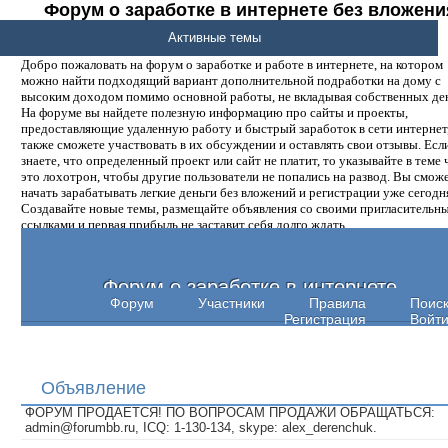
Форум о заработке в интернете без вложени
денег.
Активные темы
Добро пожаловать на форум о заработке и работе в интернете, на котором
можно найти подходящий вариант дополнительной подработки на дому с
высоким доходом помимо основной работы, не вкладывая собственных ден
На форуме вы найдете полезную информацию про сайты и проекты,
предоставляющие удаленную работу и быстрый заработок в сети интернет,
также сможете участвовать в их обсуждении и оставлять свои отзывы. Есл
знаете, что определенный проект или сайт не платит, то указывайте в теме 
это лохотрон, чтобы другие пользователи не попались на развод. Вы смож
начать зарабатывать легкие деньги без вложений и регистрации уже сегодн
Создавайте новые темы, размещайте объявления со своими пригласительн
ссылками и первая прибыль не заставит себя долго ждать.
Форум о заработке в интернете
Форум
Участники
Правила
Поис
Регистрация
Войт
Объявление
ФОРУМ ПРОДАЕТСЯ! ПО ВОПРОСАМ ПРОДАЖИ ОБРАЩАТЬСЯ:
admin@forumbb.ru, ICQ: 1-130-134, skype: alex_derenchuk.