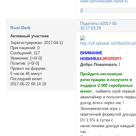
www.vpmoneyweb.narod.ru
0
Поделиться
2017-05-
Rusl-Dark
10 17:03:28
Активный участник
Зарегистрирован
: 2017-04-11
Приглашений:
0
ВНИМАНИЕ
Сообщений:
117
Уважение:
[+0/-0]
НОВИНКА
АЭРОПОРТ
Позитив:
[+0/-0]
Добро Пожаловать !
Провел на форуме:
5 часов 46 минут
Пройдите несложную
Последний визит:
регистрацию и получите в
2017-06-22 08:14:18
подарок 2 000 серебряных
монет
, наймите свой первый
авиалайнер и получите первы
доход всего через час !
Экономическая игра с
практичной формулой дохода
От 1.5% в сутки с
начислением дохода каждый
час .