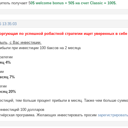
дитель получает 5
0$ welcome bonus + 50$ на счет Classic = 100$.
6 13:35:03
торгующая по успешной робастной стратегии ищет уверенных в себ
быль, с Вас инвестиции.
ибыли при инвестиции 100 баксов на 2 месяца
ратегии
сяц 4%
гии
месяц 7%
егии
месяц 20%
естиций, тем больше процент прибыли в месяц. Также чем больше сумма
инвестиций 100 долларов
ртнёрская программа. Желающих инвестировать просим
зарегистрироват