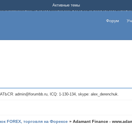
Форум о заработке в интернете без вложения денег.
Активные темы
на котором можно найти подходящий вариант дополнительной подработки на д
про сайты и проекты, предоставляющие удаленную работу и быстрый заработок
т или сайт не платит, то указывайте в теме что это лохотрон, чтобы другие по
Форум
Уч
те новые темы, размещайте объявления со своими пригласительными ссылками и
admin@forumbb.ru, ICQ: 1-130-134, skype: alex_derenchuk.
ок FOREX, торговля на Форексе
»
Adamant Finance - www.ada