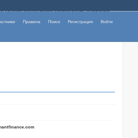
ому с высоким доходом помимо основной работы, не вкладывая
 в сети интернет, а также сможете участвовать в их обсуждении
льзователи не попались на развод. Вы сможете начать зарабатывать
астники
Правила
Поиск
Регистрация
Войти
 первая прибыль не заставит себя долго ждать.
mantfinance.com