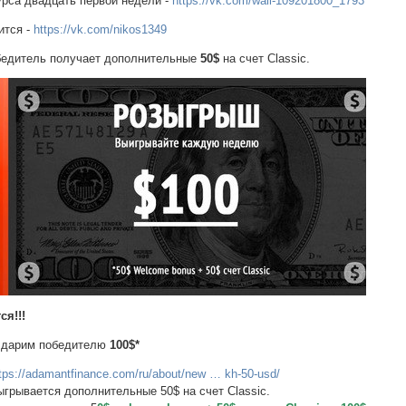
урса двадцать первой недели -
https://vk.com/wall-109201800_1793
ится -
https://vk.com/nikos1349
обедитель получает дополнительные
50$
на счет Classic.
ся!!!
 дарим победителю
100$*
tps://adamantfinance.com/ru/about/new … kh-50-usd/
грывается дополнительные 50$ на счет Classic.