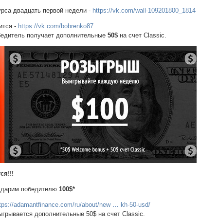
урса двадцать первой недели -
https://vk.com/wall-109201800_1814
ится -
https://vk.com/bobrenko87
обедитель получает дополнительные
50$
на счет Classic.
ся!!!
 дарим победителю
100$*
tps://adamantfinance.com/ru/about/new … kh-50-usd/
грывается дополнительные 50$ на счет Classic.