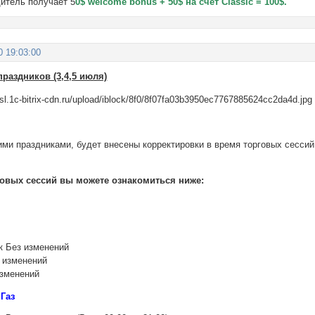
дитель получает 5
0$ welcome bonus + 50$ на счет Classic = 100$.
0 19:03:00
раздников (3,4,5 июля)
ми праздниками, будет внесены корректировки в время торговых сессий 
овых сессий вы можете ознакомиться ниже:
к Без изменений
з изменений
изменений
 Газ