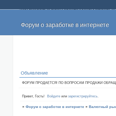
Добро пожаловать на форум о заработке и работе в интернете, 
собственных денег. На форуме вы найдете полезную информацию 
и оставлять свои отзывы. Если вы знаете, что определенный проек
легкие деньги без вложений и регистрации уже сегодня. Создавай
Форум о заработке в интернете
Объявление
ФОРУМ ПРОДАЕТСЯ! ПО ВОПРОСАМ ПРОДАЖИ ОБРАЩАТЬСЯ: 
Привет, Гость!
Войдите
или
зарегистрируйтесь
.
»
Форум о заработке в интернете
»
Валютный рын