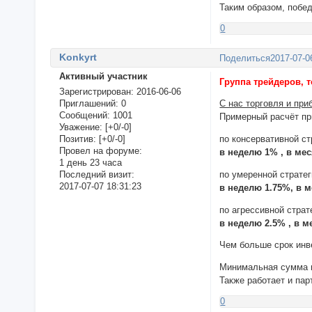
Таким образом, побе
0
Konkyrt
Поделиться
2017-07-0
Активный участник
Группа трейдеров, 
Зарегистрирован
: 2016-06-06
Приглашений:
0
С нас торговля и при
Сообщений:
1001
Примерный расчёт пр
Уважение:
[+0/-0]
Позитив:
[+0/-0]
по консервативной ст
Провел на форуме:
в неделю 1% , в ме
1 день 23 часа
по умеренной страте
Последний визит:
2017-07-07 18:31:23
в неделю 1.75%, в 
по агрессивной страт
в неделю 2.5% , в 
Чем больше срок инв
Минимальная сумма 
Также работает и па
0