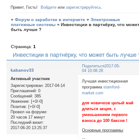
Привет, Гость!
Войдите
или
зарегистрируйтесь
.
»
Форум о заработке в интернете
»
Электронные
платежные системы
»
Инвестиции в партнёрку, что може
быть лучше ?
Страница:
1
Инвестиции в партнёрку, что может быть лучше 
Поделиться
2017-05-
kabanov33
04 10:08:28
Активный участник
Лучшая инвестиционная
Зарегистрирован
: 2017-04-14
программа
stamford-
Приглашений:
0
market.com
Сообщений:
385
Уважение:
[+0/-0]
для новичков целый май
Позитив:
[+0/-0]
длиться акция, с
Провел на форуме:
уменьшением первого
20 часов 17 минут
взноса до 100 баксов !
Последний визит:
2017-06-20 13:25:37
Основные программы
: