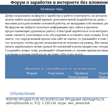
Форум о заработке в интернете без вложени
денег.
Активные темы
Добро пожаловать на форум о заработке и работе в интернете, на котором
можно найти подходящий вариант дополнительной подработки на дому с
высоким доходом помимо основной работы, не вкладывая собственных ден
На форуме вы найдете полезную информацию про сайты и проекты,
предоставляющие удаленную работу и быстрый заработок в сети интернет,
также сможете участвовать в их обсуждении и оставлять свои отзывы. Есл
знаете, что определенный проект или сайт не платит, то указывайте в теме 
это лохотрон, чтобы другие пользователи не попались на развод. Вы смож
начать зарабатывать легкие деньги без вложений и регистрации уже сегодн
Создавайте новые темы, размещайте объявления со своими пригласительн
ссылками и первая прибыль не заставит себя долго ждать.
Форум о заработке в интернете
Форум
Участники
Правила
Поис
Регистрация
Войт
Объявление
ФОРУМ ПРОДАЕТСЯ! ПО ВОПРОСАМ ПРОДАЖИ ОБРАЩАТЬСЯ:
admin@forumbb.ru, ICQ: 1-130-134, skype: alex_derenchuk.