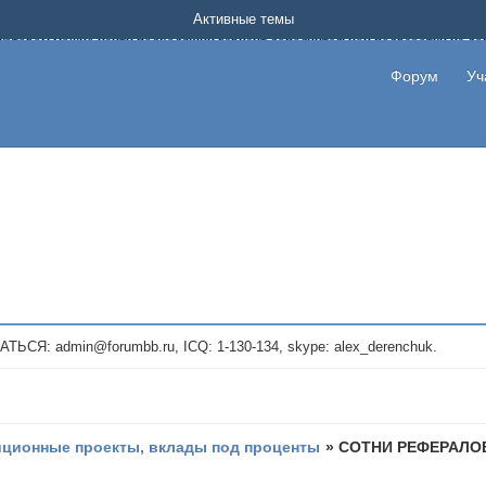
Форум о заработке в интернете без вложения денег.
Активные темы
на котором можно найти подходящий вариант дополнительной подработки на д
про сайты и проекты, предоставляющие удаленную работу и быстрый заработок
т или сайт не платит, то указывайте в теме что это лохотрон, чтобы другие по
Форум
Уч
те новые темы, размещайте объявления со своими пригласительными ссылками и
admin@forumbb.ru, ICQ: 1-130-134, skype: alex_derenchuk.
иционные проекты, вклады под проценты
»
СОТНИ РЕФЕРАЛОВ