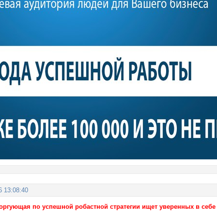
6 13:08:40
торгующая по успешной робастной стратегии ищет уверенных в себ