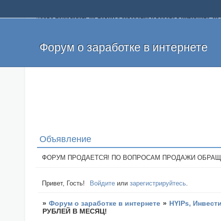
Добро пожаловать на форум о заработке и работе в интернете, 
собственных денег. На форуме вы найдете полезную информацию 
и оставлять свои отзывы. Если вы знаете, что определенный проек
легкие деньги без вложений и регистрации уже сегодня. Создавай
Форум о заработке в интернете
Объявление
ФОРУМ ПРОДАЕТСЯ! ПО ВОПРОСАМ ПРОДАЖИ ОБРАЩАТЬСЯ: 
Привет, Гость!
Войдите
или
зарегистрируйтесь
.
»
Форум о заработке в интернете
»
HYIPs, Инвест
РУБЛЕЙ В МЕСЯЦ!