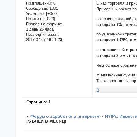
Приглашений:
0
С нас торговля и при
Сообщений:
1001
Примерный расчёт пр
Уважение:
[+0/-0]
Позитив:
[+0/-0]
по консервативной ст
Провел на форуме:
в неделю 1% , в ме
1 день 23 часа
по умеренной страте
Последний визит:
2017-07-07 18:31:23
в неделю 1.75%, в 
по агрессивной страт
в неделю 2.5% , в 
Чем больше срок инв
Минимальная сумма 
Также работает и па
0
Страница:
1
»
Форум о заработке в интернете
»
HYIPs, Инвест
РУБЛЕЙ В МЕСЯЦ!