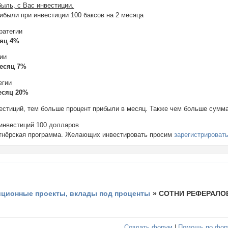
быль, с Вас инвестиции.
ибыли при инвестиции 100 баксов на 2 месяца
ратегии
сяц 4%
гии
месяц 7%
егии
месяц 20%
естиций, тем больше процент прибыли в месяц. Также чем больше сумма
инвестиций 100 долларов
ртнёрская программа. Желающих инвестировать просим
зарегистрироват
иционные проекты, вклады под проценты
»
СОТНИ РЕФЕРАЛОВ
Создать форум
|
Помощь по фор