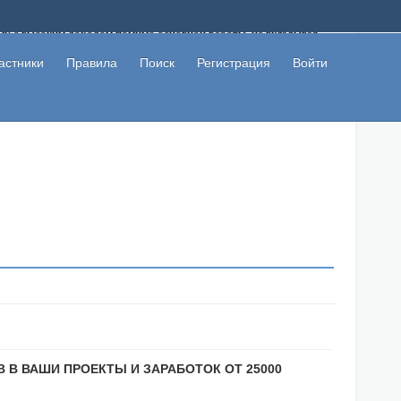
ому с высоким доходом помимо основной работы, не вкладывая
 в сети интернет, а также сможете участвовать в их обсуждении
льзователи не попались на развод. Вы сможете начать зарабатывать
астники
Правила
Поиск
Регистрация
Войти
 первая прибыль не заставит себя долго ждать.
 В ВАШИ ПРОЕКТЫ И ЗАРАБОТОК ОТ 25000