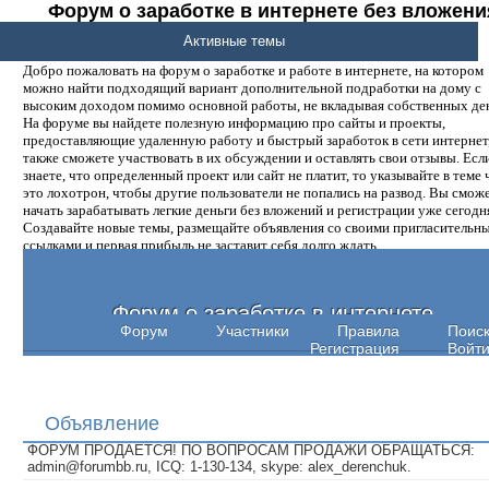
Форум о заработке в интернете без вложени
денег.
Активные темы
Добро пожаловать на форум о заработке и работе в интернете, на котором
можно найти подходящий вариант дополнительной подработки на дому с
высоким доходом помимо основной работы, не вкладывая собственных ден
На форуме вы найдете полезную информацию про сайты и проекты,
предоставляющие удаленную работу и быстрый заработок в сети интернет,
также сможете участвовать в их обсуждении и оставлять свои отзывы. Есл
знаете, что определенный проект или сайт не платит, то указывайте в теме 
это лохотрон, чтобы другие пользователи не попались на развод. Вы смож
начать зарабатывать легкие деньги без вложений и регистрации уже сегодн
Создавайте новые темы, размещайте объявления со своими пригласительн
ссылками и первая прибыль не заставит себя долго ждать.
Форум о заработке в интернете
Форум
Участники
Правила
Поис
Регистрация
Войт
Объявление
ФОРУМ ПРОДАЕТСЯ! ПО ВОПРОСАМ ПРОДАЖИ ОБРАЩАТЬСЯ:
admin@forumbb.ru, ICQ: 1-130-134, skype: alex_derenchuk.