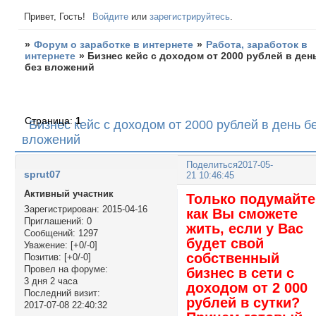
Привет, Гость!
Войдите
или
зарегистрируйтесь
.
»
Форум о заработке в интернете
»
Работа, заработок в
интернете
»
Бизнес кейс с доходом от 2000 рублей в ден
без вложений
Страница:
1
Бизнес кейс с доходом от 2000 рублей в день б
вложений
Поделиться
2017-05-
sprut07
21 10:46:45
Активный участник
Только подумайте
Зарегистрирован
: 2015-04-16
как Вы сможете
Приглашений:
0
жить, если у Вас
Сообщений:
1297
будет свой
Уважение:
[+0/-0]
собственный
Позитив:
[+0/-0]
Провел на форуме:
бизнес в сети с
3 дня 2 часа
доходом от 2 000
Последний визит:
рублей в сутки?
2017-07-08 22:40:32