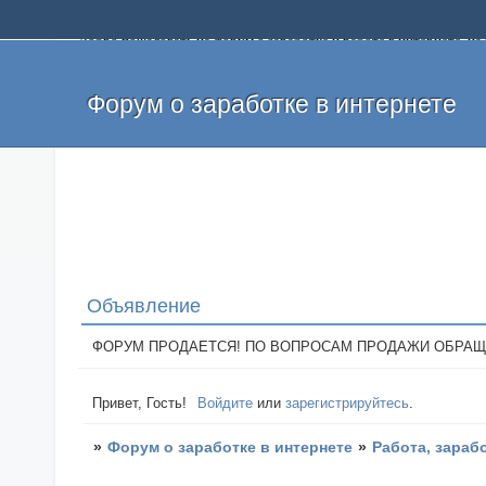
Добро пожаловать на форум о заработке и работе в интернете, 
собственных денег. На форуме вы найдете полезную информацию 
и оставлять свои отзывы. Если вы знаете, что определенный проек
легкие деньги без вложений и регистрации уже сегодня. Создавай
Форум о заработке в интернете
Объявление
ФОРУМ ПРОДАЕТСЯ! ПО ВОПРОСАМ ПРОДАЖИ ОБРАЩАТЬСЯ: 
Привет, Гость!
Войдите
или
зарегистрируйтесь
.
»
Форум о заработке в интернете
»
Работа, зараб