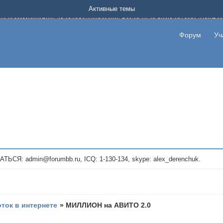
Форум о заработке в интернете без вложения денег.
Активные темы
на котором можно найти подходящий вариант дополнительной подработки на д
про сайты и проекты, предоставляющие удаленную работу и быстрый заработок
т или сайт не платит, то указывайте в теме что это лохотрон, чтобы другие по
Форум
Уч
те новые темы, размещайте объявления со своими пригласительными ссылками и
admin@forumbb.ru, ICQ: 1-130-134, skype: alex_derenchuk.
оток в интернете
»
МИЛЛИОН на АВИТО 2.0