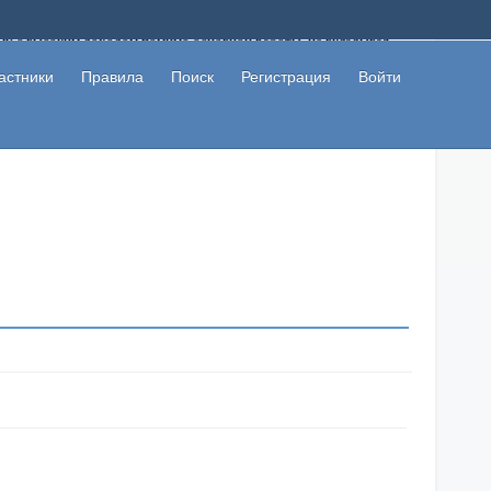
ому с высоким доходом помимо основной работы, не вкладывая
 в сети интернет, а также сможете участвовать в их обсуждении
льзователи не попались на развод. Вы сможете начать зарабатывать
астники
Правила
Поиск
Регистрация
Войти
 первая прибыль не заставит себя долго ждать.