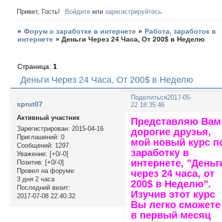
Привет, Гость!
Войдите
или
зарегистрируйтесь
.
»
Форум о заработке в интернете
»
Работа, заработок в
интернете
»
Деньги Через 24 Часа, От 200$ в Неделю
Страница:
1
Деньги Через 24 Часа, От 200$ в Неделю
Поделиться
2017-05-
sprut07
22 18:35:46
Активный участник
Представляю Вам
Зарегистрирован
: 2015-04-16
дорогие друзья,
Приглашений:
0
мой новый курс п
Сообщений:
1297
заработку в
Уважение:
[+0/-0]
интернете, "Деньг
Позитив:
[+0/-0]
Провел на форуме:
через 24 часа, от
3 дня 2 часа
200$ в Неделю".
Последний визит:
Изучив этот курс
2017-07-08 22:40:32
Вы легко сможете
в первый месяц