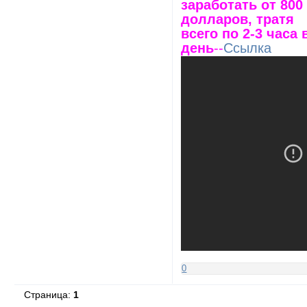
заработать от 800
долларов, тратя
всего по 2-3 часа 
день
--
Ссылка
0
Страница:
1