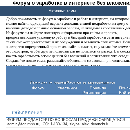
Форум о заработке в интернете без вложени
денег.
Активные темы
Добро пожаловать на форум о заработке и работе в интернете, на котором
можно найти подходящий вариант дополнительной подработки на дому с
высоким доходом помимо основной работы, не вкладывая собственных ден
На форуме вы найдете полезную информацию про сайты и проекты,
предоставляющие удаленную работу и быстрый заработок в сети интернет,
также сможете участвовать в их обсуждении и оставлять свои отзывы. Есл
знаете, что определенный проект или сайт не платит, то указывайте в теме 
это лохотрон, чтобы другие пользователи не попались на развод. Вы смож
начать зарабатывать легкие деньги без вложений и регистрации уже сегодн
Создавайте новые темы, размещайте объявления со своими пригласительн
ссылками и первая прибыль не заставит себя долго ждать.
Форум о заработке в интернете
Форум
Участники
Правила
Поис
Регистрация
Войт
Объявление
ФОРУМ ПРОДАЕТСЯ! ПО ВОПРОСАМ ПРОДАЖИ ОБРАЩАТЬСЯ:
admin@forumbb.ru, ICQ: 1-130-134, skype: alex_derenchuk.